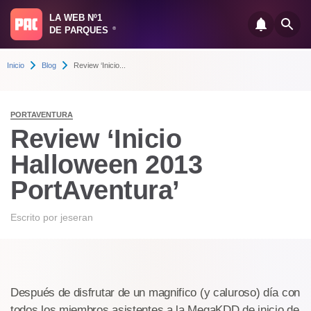
LA WEB Nº1
DE PARQUES
®
Inicio
Blog
Review ‘Inicio...
PORTAVENTURA
Review ‘Inicio
Halloween 2013
PortAventura’
Escrito por
jeseran
Después de disfrutar de un magnifico (y caluroso) día con
todos los miembros asistentes a la MegaKDD de inicio de