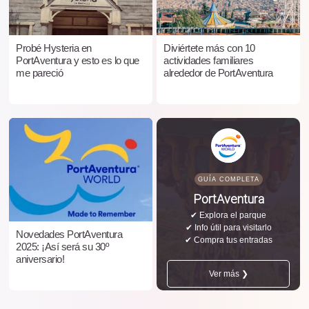
Probé Hysteria en
Diviértete más con 10
PortAventura y esto es lo que
actividades familiares
me pareció
alrededor de PortAventura
GUÍA COMPLETA
PortAventura
✔ Explora el parque
✔ Info útil para visitarlo
Novedades PortAventura
✔ Compra tus entradas
2025: ¡Así será su 30º
aniversario!
Ver más ❯