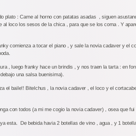
o plato : Carne al horno con patatas asadas , siguen asustand
e al loco los sesos de la chica , para que se los coma . Y apar
ranky comienza a tocar el piano , y sale la novia cadaver y el c
boda.
ra , luego franky hace un brindis , y nos traen la tarta : en fo
 debajo una salsa buenisima).
a el baile!! Bitelchus , la novia cadaver , el loco y el cortac
nga con todos (a mi me cogio la novia cadaver) , osea que fui 
 ya esta. De bebida havia 2 botellas de vino , agua , y 1 botel