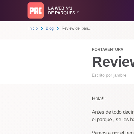
LA WEB Nº1
DE PARQUES
®
Inicio
Blog
Review del ban...
PORTAVENTURA
Revie
Escrito por
jambre
Hola!!!
Antes de todo decir
el parque , se les h
Vamos a por el tema