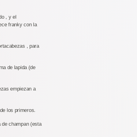
o , y el
ece franky con la
ortacabezas , para
rma de lapida (de
abezas empiezan a
de los primeros.
la de champan (esta