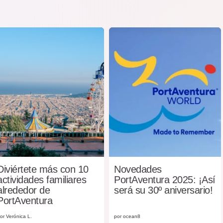
Diviértete más con 10
Novedades
actividades familiares
PortAventura 2025: ¡Así
alrededor de
será su 30º aniversario!
PortAventura
or Verónica L.
por ocean8