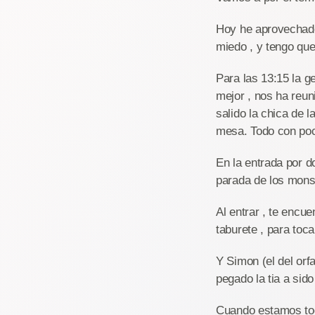
Hoy he aprovechado
miedo , y tengo qu
Para las 13:15 la g
mejor , nos ha reun
salido la chica de 
mesa. Todo con poca
En la entrada por d
parada de los mons
Al entrar , te encu
taburete , para toca
Y Simon (el del orf
pegado la tia a sido 
Cuando estamos tod