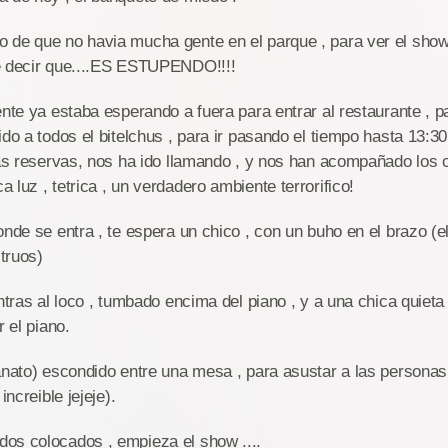
 de que no havia mucha gente en el parque , para ver el show
e decir que....ES ESTUPENDO!!!!
ente ya estaba esperando a fuera para entrar al restaurante , p
ido a todos el bitelchus , para ir pasando el tiempo hasta 13:3
las reservas, nos ha ido llamando , y nos han acompañado los
 luz , tetrica , un verdadero ambiente terrorifico!
onde se entra , te espera un chico , con un buho en el brazo (el
truos)
entras al loco , tumbado encima del piano , y a una chica quieta
r el piano.
anato) escondido entre una mesa , para asustar a las personas 
increible jejeje).
os colocados , empieza el show ....