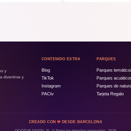
CONTENIDO EXTRA
PARQUES
Blog
Parques temático
es y
 divertirse y
TikTok
Parques acuático
Instagram
Parques de natur
PACtv
Tarjeta Regalo
CREADO CON
DESDE BARCELONA
OCIOTUR DIGITAL SL. © Todos los derechos reservados · 2026