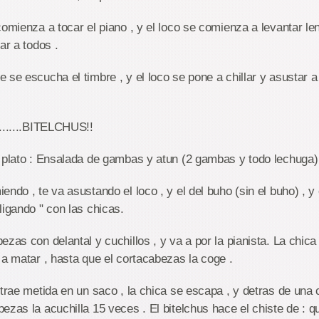
comienza a tocar el piano , y el loco se comienza a levantar l
ar a todos .
 se escucha el timbre , y el loco se pone a chillar y asustar a 
.......BITELCHUS!!
r plato : Ensalada de gambas y atun (2 gambas y todo lechuga)
ndo , te va asustando el loco , y el del buho (sin el buho) , y 
ligando " con las chicas.
zas con delantal y cuchillos , y va a por la pianista. La chica 
 a matar , hasta que el cortacabezas la coge .
trae metida en un saco , la chica se escapa , y detras de una c
ezas la acuchilla 15 veces . El bitelchus hace el chiste de : 