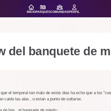
INICIO
PARQUES
COMUNIDAD
PERFIL
w del banquete de m
 que el temporal tan malo de estos dias ha echo que a los "cu
an caido las alas , o estan a punto de soltarse.
 de hoy , el banquete de miedo :