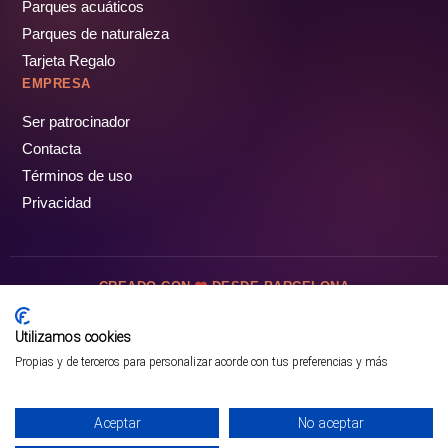
Parques acuáticos
Parques de naturaleza
Tarjeta Regalo
EMPRESA
Ser patrocinador
Contacta
Términos de uso
Privacidad
CREADO CON
DESDE BARCELONA
OCIOTUR DIGITAL SL. © Todos los derechos reservados · 2026
Utilizamos cookies
Propias y de terceros para personalizar acorde con tus preferencias y más
Aceptar
No aceptar