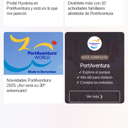
Probé Hysteria en
Diviértete más con 10
PortAventura y esto es lo que
actividades familiares
me pareció
alrededor de PortAventura
GUÍA COMPLETA
PortAventura
✔ Explora el parque
✔ Info útil para visitarlo
Novedades PortAventura
✔ Compra tus entradas
2025: ¡Así será su 30º
aniversario!
Ver más ❯