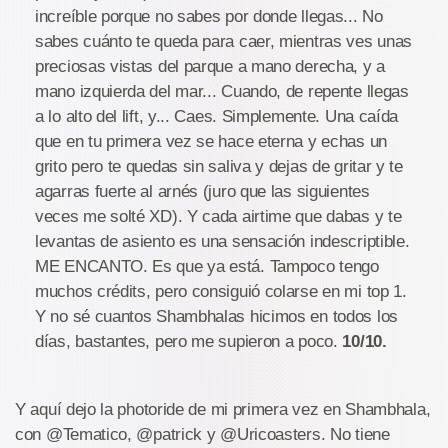
increíble porque no sabes por donde llegas... No
sabes cuánto te queda para caer, mientras ves unas
preciosas vistas del parque a mano derecha, y a
mano izquierda del mar... Cuando, de repente llegas
a lo alto del lift, y... Caes. Simplemente. Una caída
que en tu primera vez se hace eterna y echas un
grito pero te quedas sin saliva y dejas de gritar y te
agarras fuerte al arnés (juro que las siguientes
veces me solté XD). Y cada airtime que dabas y te
levantas de asiento es una sensación indescriptible.
ME ENCANTO. Es que ya está. Tampoco tengo
muchos crédits, pero consiguió colarse en mi top 1.
Y no sé cuantos Shambhalas hicimos en todos los
días, bastantes, pero me supieron a poco.
10/10.
Y aquí dejo la photoride de mi primera vez en Shambhala,
con @Tematico, @patrick y @Uricoasters. No tiene