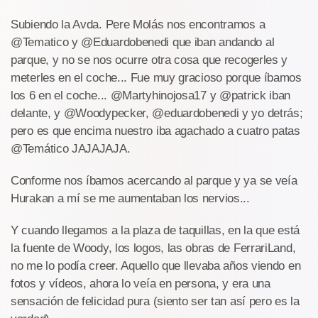
Subiendo la Avda. Pere Molás nos encontramos a
@Tematico y @Eduardobenedi que iban andando al
parque, y no se nos ocurre otra cosa que recogerles y
meterles en el coche... Fue muy gracioso porque íbamos
los 6 en el coche... @Martyhinojosa17 y @patrick iban
delante, y @Woodypecker, @eduardobenedi y yo detrás;
pero es que encima nuestro iba agachado a cuatro patas
@Temático JAJAJAJA.
Conforme nos íbamos acercando al parque y ya se veía
Hurakan a mí se me aumentaban los nervios...
Y cuando llegamos a la plaza de taquillas, en la que está
la fuente de Woody, los logos, las obras de FerrariLand,
no me lo podía creer. Aquello que llevaba años viendo en
fotos y vídeos, ahora lo veía en persona, y era una
sensación de felicidad pura (siento ser tan así pero es la