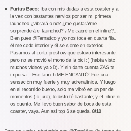
Furius Baco
:
Iba con mis dudas a esta coaster y a
la vez con bastantes nervios por ser mi primera
launched ¿vibrará o no? ¿me gustará/me
sorprenderá el launched? ¿Me caeré en el inline?...
Bien pues @Tematico y yo nos toca en cuarta fila,
él me cede interior y él se siente en exterior.
Pasamos al corto preshow que estuvo interesante
pero no se movió el mono de la bici :( (había visto
muchos videos ya xD). Y sin darte cuenta ZAS te
impulsa... Ese launch ME ENCANTÓ! Fue una
sensación muy fuerte y muy adrenalínica. Y luego
en el recorrido bueno, solo me vibró en un par de
momentos (lo juro), lo disfruté bastante; y el inline ni
os cuento. Me llevo buen sabor de boca de esta
coaster, vaya. Aun así top 6 se queda.
8/10