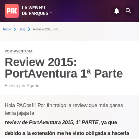
LA WEB Nº1
DE PARQUES
®
Inicio
Blog
Review 2015: Po...
PORTAVENTURA
Review 2015:
PortAventura 1ª Parte
Escrito por
Agarin
Hola PACos!!! Por fin traigo la review que más ganas
tenía jajaja la
review de PortAventura 2015, 1ª PARTE
, ya que
debido a la extensión me he visto obligada a hacerla