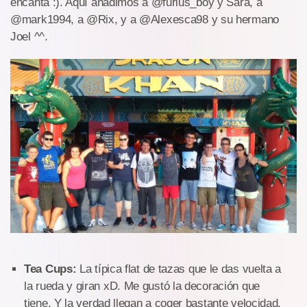
encanta :). Aquí añadimos a @furius_boy y Sara, a
@mark1994, a @Rix, y a @Alexesca98 y su hermano
Joel ^^.
Tea Cups:
La típica flat de tazas que le das vuelta a
la rueda y giran xD. Me gustó la decoración que
tiene. Y la verdad llegan a coger bastante velocidad,