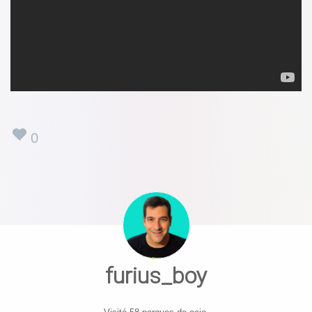
0
furius_boy