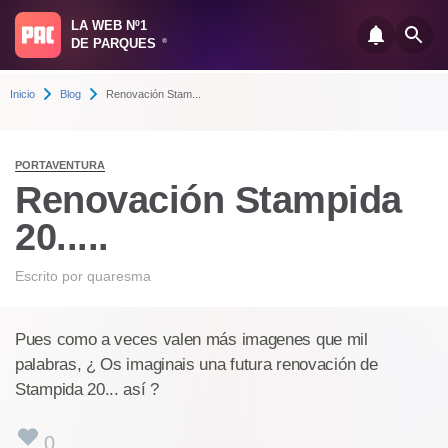
LA WEB Nº1
DE PARQUES
®
Inicio
Blog
Renovación Stam...
PORTAVENTURA
Renovación Stampida
20.....
Escrito por
quaresma
Pues como a veces valen más imagenes que mil
palabras, ¿ Os imaginais una futura renovación de
Stampida 20... así ?
0