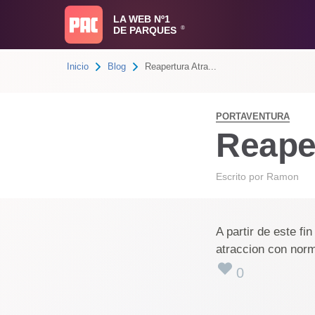
LA WEB Nº1
DE PARQUES
®
Inicio
Blog
Reapertura Atra...
PORTAVENTURA
Reape
Escrito por
Ramon
A partir de este fi
atraccion con nor
0