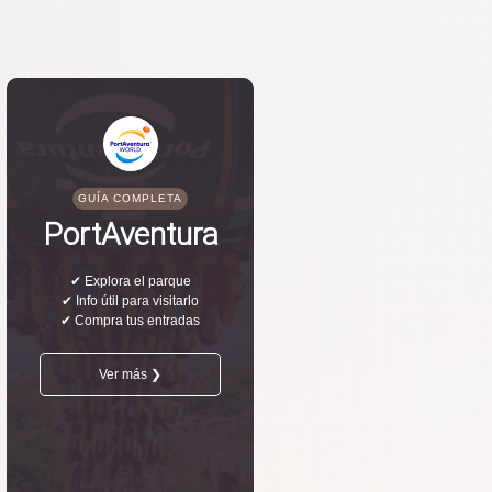
GUÍA COMPLETA
PortAventura
✔ Explora el parque
✔ Info útil para visitarlo
✔ Compra tus entradas
Ver más ❯