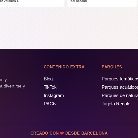
or Verónica L.
por ocean8
CONTENIDO EXTRA
PARQUES
Blog
Parques temático
es y
 divertirse y
TikTok
Parques acuático
Instagram
Parques de natur
PACtv
Tarjeta Regalo
CREADO CON
DESDE BARCELONA