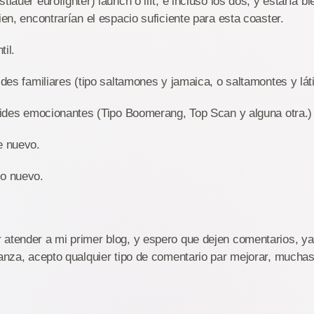
tlauer eurofighter) launch o lift, e incluso los dos, y estaría bie
ien, encontrarían el espacio suficiente para esta coaster.
til.
ides familiares (tipo saltamones y jamaica, o saltamontes y láti
 rides emocionantes (Tipo Boomerang, Top Scan y alguna otra.)
e nuevo.
lo nuevo.
 atender a mi primer blog, y espero que dejen comentarios, y
banza, acepto qualquier tipo de comentario par mejorar, muchas