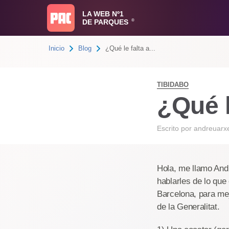
LA WEB Nº1
DE PARQUES
®
Inicio
Blog
¿Qué le falta a...
TIBIDABO
¿Qué l
Escrito por
andreuarx
Hola, me llamo Andr
hablarles de lo que
Barcelona, para me
de la Generalitat.