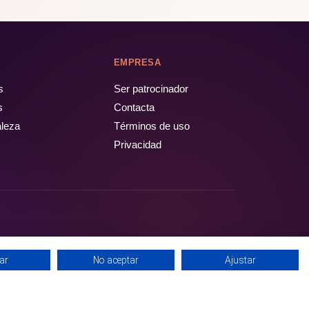
EMPRESA
s
Ser patrocinador
s
Contacta
aleza
Términos de uso
Privacidad
ar
No aceptar
Ajustar