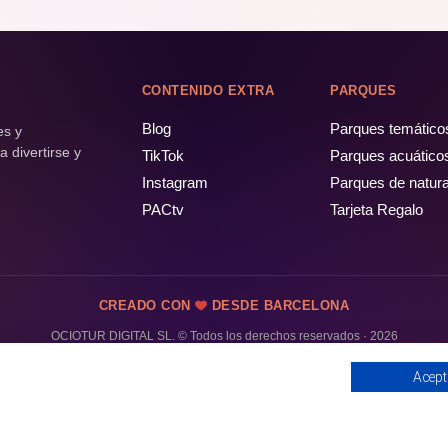
CONTENIDO EXTRA
PARQUES
Blog
Parques temático
es y
 divertirse y
TikTok
Parques acuático
Instagram
Parques de natur
PACtv
Tarjeta Regalo
CREADO CON
DESDE BARCELONA
OCIOTUR DIGITAL SL. © Todos los derechos reservados · 2026
Acept
¡PÁSALO!
GUÍA COMPLETA ❯