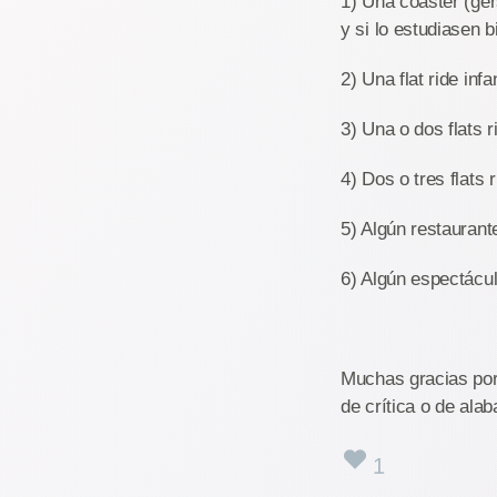
1) Una coaster (gers
y si lo estudiasen b
2) Una flat ride infan
3) Una o dos flats r
4) Dos o tres flats
5) Algún restaurant
6) Algún espectácu
Muchas gracias por
de crítica o de ala
1