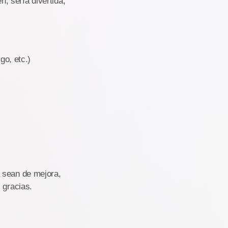
n, sería divertida,
go, etc.)
a sean de mejora,
 gracias.