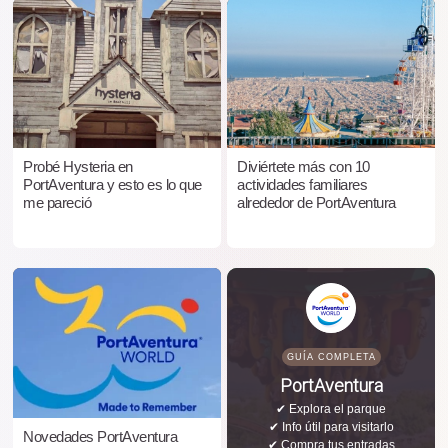
Probé Hysteria en
Diviértete más con 10
PortAventura y esto es lo que
actividades familiares
me pareció
alrededor de PortAventura
GUÍA COMPLETA
PortAventura
✔ Explora el parque
✔ Info útil para visitarlo
Novedades PortAventura
✔ Compra tus entradas