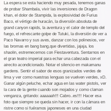
La espera se esta haciendo muy pesada, tenemos ganas
de probar Shambala, vivir las inversiones de Dragon
khan, el dolor de Stampida, la explosividad de Furius
Baco, el vértigo de huracán, la diversión absoluta de
grand canyon rapids, la aventura y el calor de templo del
fuego, el refrescante golpe de Tutuki, la diversión de ver a
Paco Navarro y sus aves, danzar con los polinesios, ver
las bromas en bang bang,que divertidas, jajaja, los
shaolin, estremecernos con Fiestaventura. Sentarnos en
el gran teatro imperial para echar una cabezada con el
airecito acondicionado. Notar el silencio en makamanu
gardens. Sentir el sabor de esos granizados verdes de
lima y ver como nuestras lenguas se vuelven verdes, xD.
Ganar algún peluche, echar agua en las water pistols, ver
la cara de la gente cuando son mojados y como claman
venganza, gritando: aaaaaah!!! Cabro..es!!!! Hacer esa
foto que siempre se queda sin hacer, ir con la cámara en
ristre como si fuéramos japoneses en una ciudad