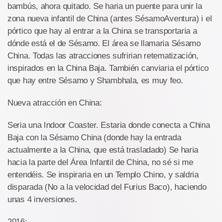
bambús, ahora quitado. Se haria un puente para unir la
zona nueva infantil de China (antes SésamoAventura) i el
pórtico que hay al entrar a la China se transportaria a
dónde está el de Sésamo. El área se llamaria Sésamo
China. Todas las atracciones sufririan retematización,
inspirados en la China Baja. También canviaria el pórtico
que hay entre Sésamo y Shambhala, es muy feo.
Nueva atracción en China:
Seria una Indoor Coaster. Estaria donde conecta a China
Baja con la Sésamo China (donde hay la entrada
actualmente a la China, que está trasladado) Se haria
hacia la parte del Área Infantil de China, no sé si me
entendéis. Se inspiraria en un Templo Chino, y saldria
disparada (No a la velocidad del Furius Baco), haciendo
unas 4 inversiones.
2016: