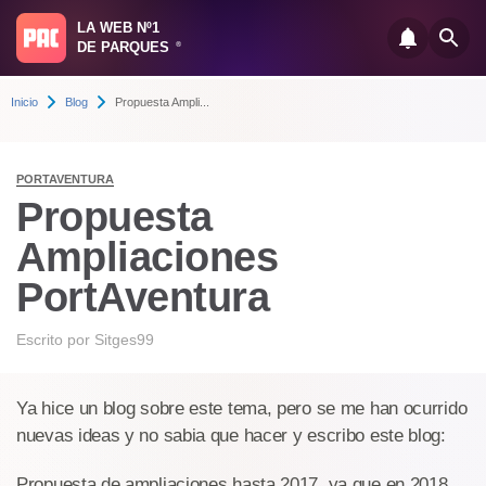
LA WEB Nº1
DE PARQUES
®
Inicio
Blog
Propuesta Ampli...
PORTAVENTURA
Propuesta
Ampliaciones
PortAventura
Escrito por
Sitges99
Ya hice un blog sobre este tema, pero se me han ocurrido
nuevas ideas y no sabia que hacer y escribo este blog:
Propuesta de ampliaciones hasta 2017, ya que en 2018