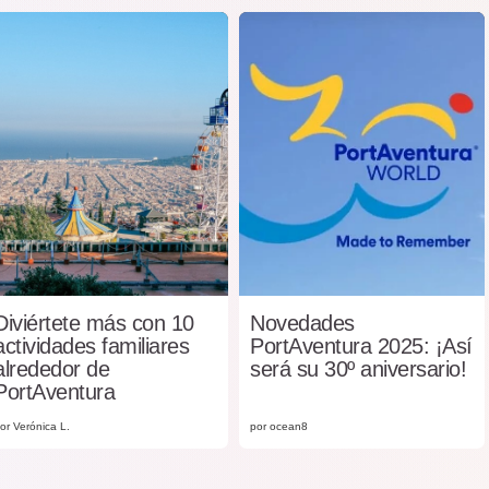
Diviértete más con 10
Novedades
actividades familiares
PortAventura 2025: ¡Así
alrededor de
será su 30º aniversario!
PortAventura
or Verónica L.
por ocean8