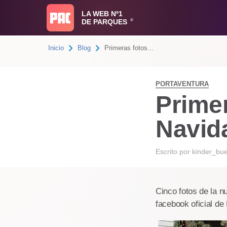
LA WEB Nº1
DE PARQUES
®
Inicio
Blog
Primeras fotos...
PORTAVENTURA
Primer
Navid
Escrito por
kinder_bu
Cinco fotos de la n
facebook oficial de