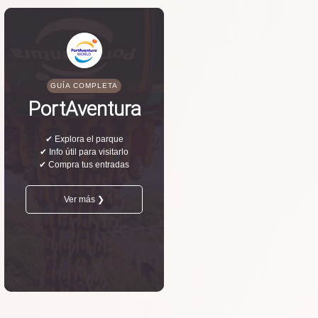
GUÍA COMPLETA
PortAventura
✔ Explora el parque
✔ Info útil para visitarlo
✔ Compra tus entradas
Ver más ❯