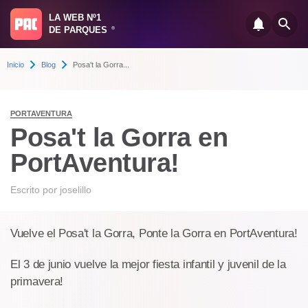
LA WEB Nº1
DE PARQUES
®
Inicio
Blog
Posa't la Gorra...
PORTAVENTURA
Posa't la Gorra en
PortAventura!
Escrito por
joselillo
Vuelve el Posa't la Gorra, Ponte la Gorra en PortAventura!
El 3 de junio vuelve la mejor fiesta infantil y juvenil de la
primavera!