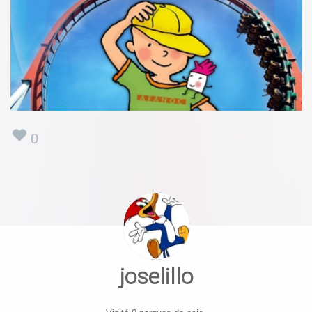
0
joselillo