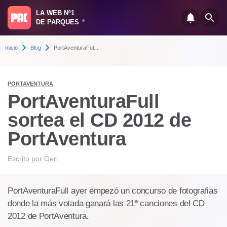
LA WEB Nº1
DE PARQUES
®
Inicio
Blog
PortAventuraFul...
PORTAVENTURA
PortAventuraFull
sortea el CD 2012 de
PortAventura
Escrito por
Geri
PortAventuraFull ayer empezó un concurso de fotografias
donde la más votada ganará las 21ª canciones del CD
2012 de PortAventura.