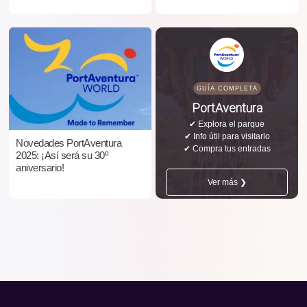
GUÍA COMPLETA
PortAventura
✔ Explora el parque
✔ Info útil para visitarlo
Novedades PortAventura
✔ Compra tus entradas
2025: ¡Así será su 30º
aniversario!
Ver más ❯