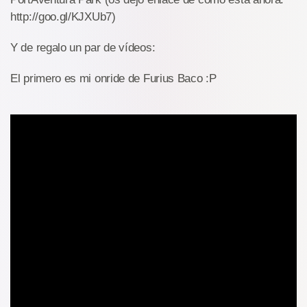
http://goo.gl/KJXUb7)
Y de regalo un par de vídeos:
El primero es mi onride de Furius Baco :P