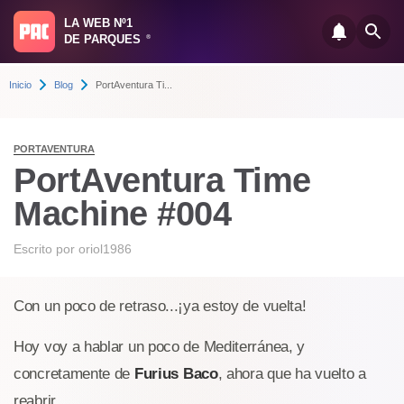
LA WEB Nº1
DE PARQUES
®
Inicio
Blog
PortAventura Ti...
PORTAVENTURA
PortAventura Time
Machine #004
Escrito por
oriol1986
Con un poco de retraso...¡ya estoy de vuelta!
Hoy voy a hablar un poco de Mediterránea, y
concretamente de
Furius Baco
, ahora que ha vuelto a
reabrir.