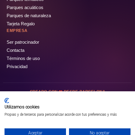
Parques acuáticos
Parques de naturaleza
Tarjeta Regalo
EMPRESA
Ser patrocinador
Contacta
Términos de uso
Privacidad
CREADO CON
DESDE BARCELONA
OCIOTUR DIGITAL SL. © Todos los derechos reservados · 2026
Utilizamos cookies
Propias y de terceros para personalizar acorde con tus preferencias y más
Aceptar
No aceptar