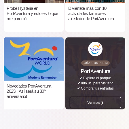
Probé Hysteria en
Diviértete más con 10
PortAventura y esto es lo que
actividades familiares
me pareció
alrededor de PortAventura
GUÍA COMPLETA
PortAventura
✔ Explora el parque
✔ Info útil para visitarlo
Novedades PortAventura
✔ Compra tus entradas
2025: ¡Así será su 30º
aniversario!
Ver más ❯