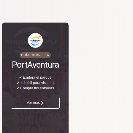
GUÍA COMPLETA
PortAventura
✔ Explora el parque
✔ Info útil para visitarlo
✔ Compra tus entradas
Ver más ❯