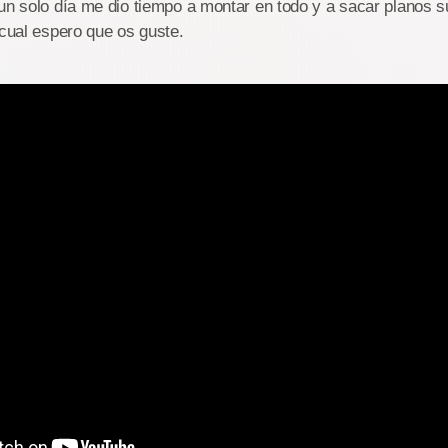
un solo día me dio tiempo a montar en todo y a sacar planos s
 cual espero que os guste.