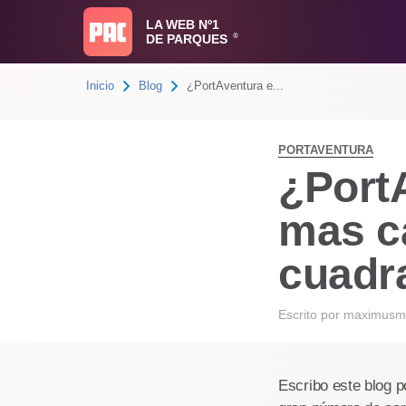
LA WEB Nº1
DE PARQUES
®
Inicio
Blog
¿PortAventura e...
PORTAVENTURA
¿Port
mas c
cuadr
Escrito por
maximusm
Escribo este blog 