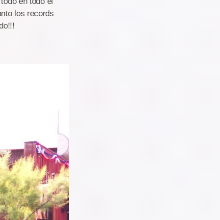
 todo en todo el
nto los records
do!!!