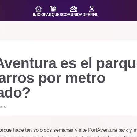
INICIO
PARQUES
COMUNIDAD
PERFIL
Aventura es el parq
arros por metro
ado?
arc
porque hace tan solo dos semanas visite PortAventura park y m