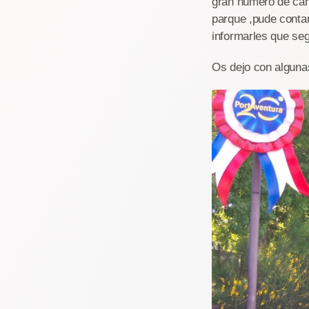
gran número de carr
parque ,pude conta
informarles que seg
Os dejo con algunas