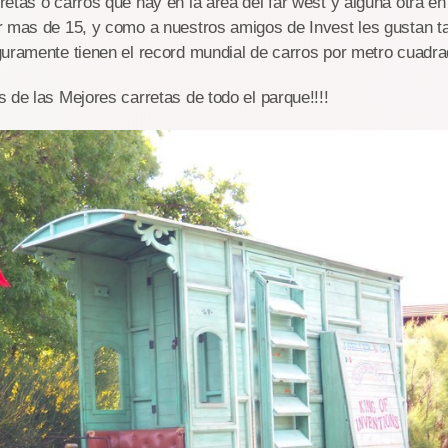
etas o carros que hay en la área del far west y alguna otra en
r mas de 15, y como a nuestros amigos de Invest les gustan ta
uramente tienen el record mundial de carros por metro cuadra
 de las Mejores carretas de todo el parque!!!!