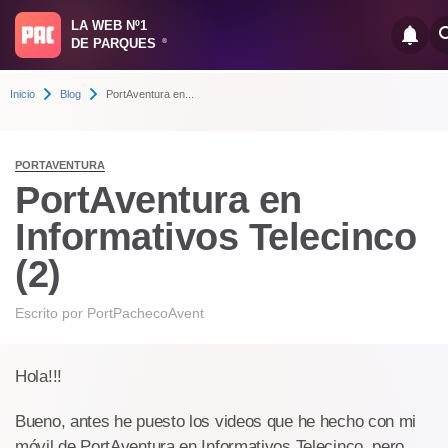
LA WEB Nº1
DE PARQUES
®
Inicio
Blog
PortAventura en...
PORTAVENTURA
PortAventura en
Informativos Telecinco
(2)
Escrito por
PortPachecoAvent
Hola!!!
Bueno, antes he puesto los videos que he hecho con mi
móvil de PortAventura en Informativos Telecinco, pero