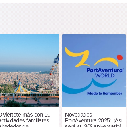
Diviértete más con 10
Novedades
actividades familiares
PortAventura 2025: ¡Así
alrededor de
será su 30º aniversario!