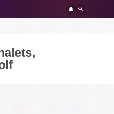
halets,
olf