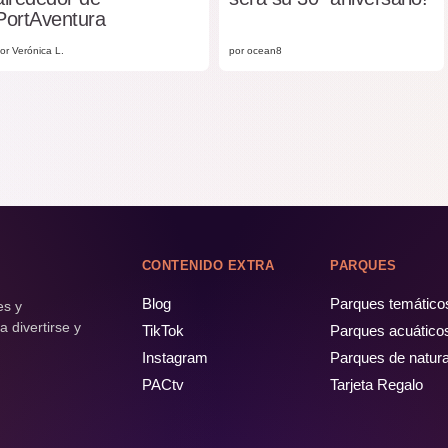
PortAventura
or Verónica L.
por ocean8
CONTENIDO EXTRA
PARQUES
Blog
Parques temático
es y
 divertirse y
TikTok
Parques acuático
Instagram
Parques de natur
PACtv
Tarjeta Regalo