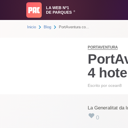
LA WEB Nº1
DE PARQUES
®
Inicio
Blog
PortAventura co...
PORTAVENTURA
PortAv
4 hote
Escrito por
ocean8
La Generalitat da 
0