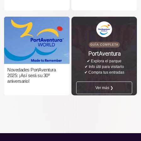
GUÍA COMPLETA
PortAventura
✔ Explora el parque
✔ Info útil para visitarlo
Novedades PortAventura
✔ Compra tus entradas
2025: ¡Así será su 30º
aniversario!
Ver más ❯