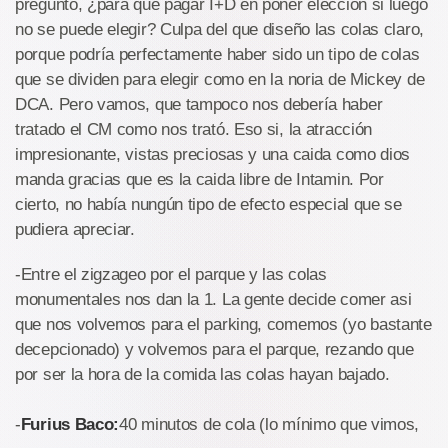
pregunto, ¿para que pagar I+D en poner elección si luego
no se puede elegir? Culpa del que diseño las colas claro,
porque podría perfectamente haber sido un tipo de colas
que se dividen para elegir como en la noria de Mickey de
DCA. Pero vamos, que tampoco nos debería haber
tratado el CM como nos trató. Eso si, la atracción
impresionante, vistas preciosas y una caida como dios
manda gracias que es la caida libre de Intamin. Por
cierto, no había nungún tipo de efecto especial que se
pudiera apreciar.
-Entre el zigzageo por el parque y las colas
monumentales nos dan la 1. La gente decide comer asi
que nos volvemos para el parking, comemos (yo bastante
decepcionado) y volvemos para el parque, rezando que
por ser la hora de la comida las colas hayan bajado.
-
Furius Baco:
40 minutos de cola (lo mínimo que vimos,