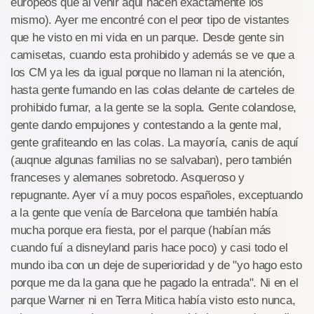
europeos que al venir aqui hacen exactamente los
mismo). Ayer me encontré con el peor tipo de vistantes
que he visto en mi vida en un parque. Desde gente sin
camisetas, cuando esta prohibido y además se ve que a
los CM ya les da igual porque no llaman ni la atención,
hasta gente fumando en las colas delante de carteles de
prohibido fumar, a la gente se la sopla. Gente colandose,
gente dando empujones y contestando a la gente mal,
gente grafiteando en las colas. La mayoría, canis de aquí
(auqnue algunas familias no se salvaban), pero también
franceses y alemanes sobretodo. Asqueroso y
repugnante. Ayer ví a muy pocos españoles, exceptuando
a la gente que venía de Barcelona que también había
mucha porque era fiesta, por el parque (habían más
cuando fuí a disneyland paris hace poco) y casi todo el
mundo iba con un deje de superioridad y de "yo hago esto
porque me da la gana que he pagado la entrada". Ni en el
parque Warner ni en Terra Mitica había visto esto nunca,