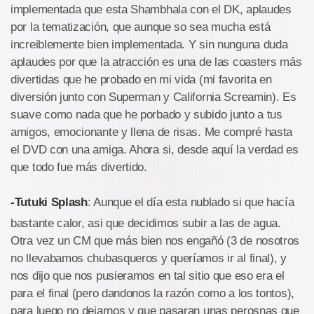
implementada que esta Shambhala con el DK, aplaudes
por la tematización, que aunque so sea mucha está
increiblemente bien implementada. Y sin nunguna duda
aplaudes por que la atracción es una de las coasters más
divertidas que he probado en mi vida (mi favorita en
diversión junto con Superman y California Screamin). Es
suave como nada que he porbado y subido junto a tus
amigos, emocionante y llena de risas. Me compré hasta
el DVD con una amiga. Ahora si, desde aquí la verdad es
que todo fue más divertido.
-Tutuki Splash
: Aunque el día esta nublado si que hacía
bastante calor, asi que decidimos subir a las de agua.
Otra vez un CM que más bien nos engañó (3 de nosotros
no llevabamos chubasqueros y queríamos ir al final), y
nos dijo que nos pusieramos en tal sitio que eso era el
para el final (pero dandonos la razón como a los tontos),
para luego no dejarnos y que pasaran unas perosnas que