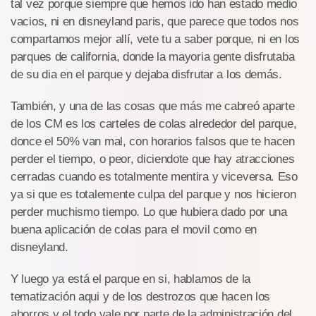
tal vez porque siempre que hemos ido han estado medio
vacios, ni en disneyland paris, que parece que todos nos
compartamos mejor allí, vete tu a saber porque, ni en los
parques de california, donde la mayoria gente disfrutaba
de su dia en el parque y dejaba disfrutar a los demás.
También, y una de las cosas que más me cabreó aparte
de los CM es los carteles de colas alrededor del parque,
donce el 50% van mal, con horarios falsos que te hacen
perder el tiempo, o peor, diciendote que hay atracciones
cerradas cuando es totalmente mentira y viceversa. Eso
ya si que es totalemente culpa del parque y nos hicieron
perder muchismo tiempo. Lo que hubiera dado por una
buena aplicación de colas para el movil como en
disneyland.
Y luego ya está el parque en si, hablamos de la
tematización aqui y de los destrozos que hacen los
ahorros y el todo vale por parte de la administración del