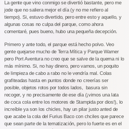
La gente que vino conmigo se divertió bastante, pero me
jode que no saliera mejor el día (y no me refiero al
tiempo). Si, estuvo divertido, pero entre esto y aquello, y
algunas cosas no culpa del parque, como ahora
comentaré, pues bueno, hubo una pequeña decepción.
Primero y ante todo, el parque está hecho polvo. Veo
gente quejarse mucho de Terra Mítica y Parque Warner
pero Port Aventura no creo que se salve de la quema ni lo
más mínimo. Si, no hay dinero, pero vamos, un poquito
de limpieza de cabo a rabo no le vendría mal. Colas
grafiteadas hasta en puntos donde no creerías ser
posible, objetos rotos por todos lados, basura sin
recoger, y no precisamente de ese día (¡vimos una lata
de coca cola entre los motores de Stampida por dios!), lo
increíble ya son los chicles, hay un pilar justo anted de
que acabe la cola del Furius Baco con chciles que parece
que sean parte de la tematización, pero lo fuerte es en el