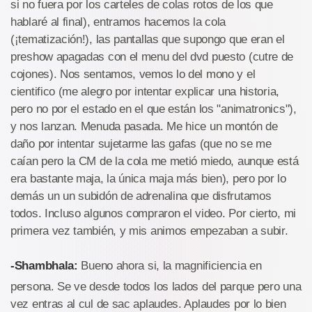
si no fuera por los carteles de colas rotos de los que
hablaré al final), entramos hacemos la cola
(¡tematización!), las pantallas que supongo que eran el
preshow apagadas con el menu del dvd puesto (cutre de
cojones). Nos sentamos, vemos lo del mono y el
cientifico (me alegro por intentar explicar una historia,
pero no por el estado en el que están los "animatronics"),
y nos lanzan. Menuda pasada. Me hice un montón de
daño por intentar sujetarme las gafas (que no se me
caían pero la CM de la cola me metió miedo, aunque está
era bastante maja, la única maja más bien), pero por lo
demás un un subidón de adrenalina que disfrutamos
todos. Incluso algunos compraron el video. Por cierto, mi
primera vez también, y mis animos empezaban a subir.
-Shambhala:
Bueno ahora si, la magnificiencia en
persona. Se ve desde todos los lados del parque pero una
vez entras al cul de sac aplaudes. Aplaudes por lo bien