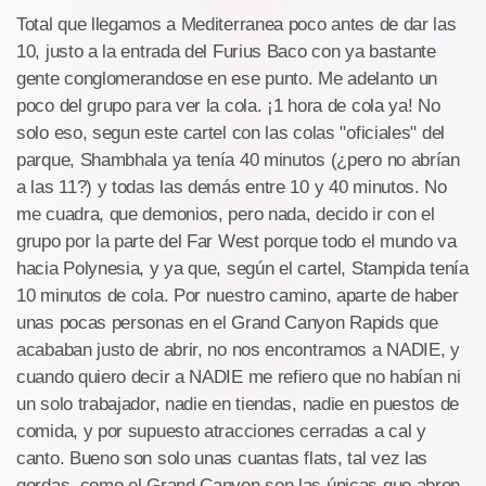
Total que llegamos a Mediterranea poco antes de dar las
10, justo a la entrada del Furius Baco con ya bastante
gente conglomerandose en ese punto. Me adelanto un
poco del grupo para ver la cola. ¡1 hora de cola ya! No
solo eso, segun este cartel con las colas "oficiales" del
parque, Shambhala ya tenía 40 minutos (¿pero no abrían
a las 11?) y todas las demás entre 10 y 40 minutos. No
me cuadra, que demonios, pero nada, decido ir con el
grupo por la parte del Far West porque todo el mundo va
hacia Polynesia, y ya que, según el cartel, Stampida tenía
10 minutos de cola. Por nuestro camino, aparte de haber
unas pocas personas en el Grand Canyon Rapids que
acababan justo de abrir, no nos encontramos a NADIE, y
cuando quiero decir a NADIE me refiero que no habían ni
un solo trabajador, nadie en tiendas, nadie en puestos de
comida, y por supuesto atracciones cerradas a cal y
canto. Bueno son solo unas cuantas flats, tal vez las
gordas, como el Grand Canyon son las únicas que abren