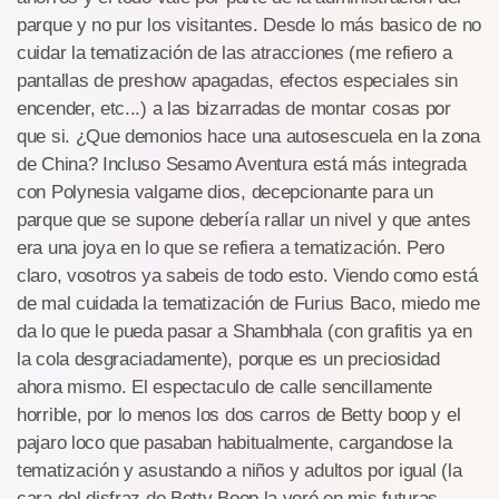
parque y no pur los visitantes. Desde lo más basico de no
cuidar la tematización de las atracciones (me refiero a
pantallas de preshow apagadas, efectos especiales sin
encender, etc...) a las bizarradas de montar cosas por
que si. ¿Que demonios hace una autosescuela en la zona
de China? Incluso Sesamo Aventura está más integrada
con Polynesia valgame dios, decepcionante para un
parque que se supone debería rallar un nivel y que antes
era una joya en lo que se refiera a tematización. Pero
claro, vosotros ya sabeis de todo esto. Viendo como está
de mal cuidada la tematización de Furius Baco, miedo me
da lo que le pueda pasar a Shambhala (con grafitis ya en
la cola desgraciadamente), porque es un preciosidad
ahora mismo. El espectaculo de calle sencillamente
horrible, por lo menos los dos carros de Betty boop y el
pajaro loco que pasaban habitualmente, cargandose la
tematización y asustando a niños y adultos por igual (la
cara del disfraz de Betty Boop la veré en mis futuras