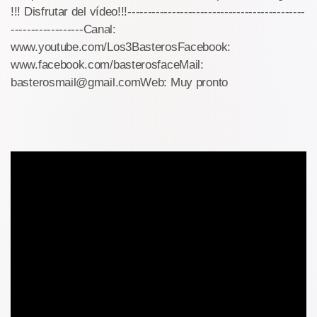
!!! Disfrutar del vídeo!!!--------------------------------------------
------------------Canal:
www.youtube.com/Los3BasterosFacebook:
www.facebook.com/basterosfaceMail:
basterosmail@gmail.comWeb: Muy pronto