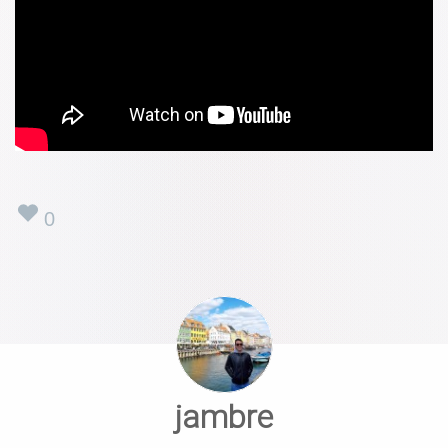
0
jambre