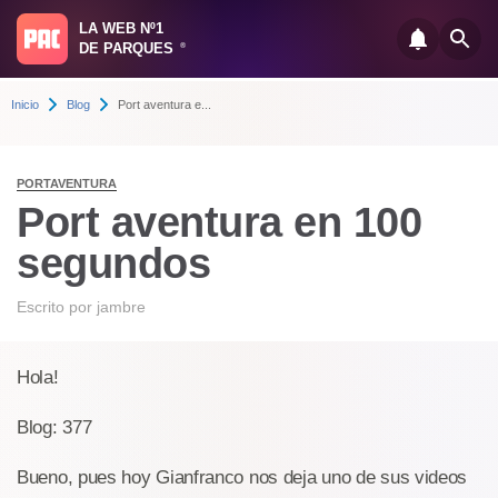
LA WEB Nº1
DE PARQUES
®
Inicio
Blog
Port aventura e...
PORTAVENTURA
Port aventura en 100
segundos
Escrito por
jambre
Hola!
Blog: 377
Bueno, pues hoy Gianfranco nos deja uno de sus videos