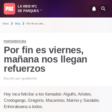
LA WEB Nº1
DE PARQUES
®
Inicio
Blog
Por fin es vier...
PORTAVENTURA
Por fin es viernes,
mañana nos llegan
refuerzos
Escrito por
guallomin
Hoy toca felicitar a los llamados: Aigulfo, Aristeo,
Crodogango, Gregorio, Macanisio, Marino y Sandalio.
Enhorabuena a todos.