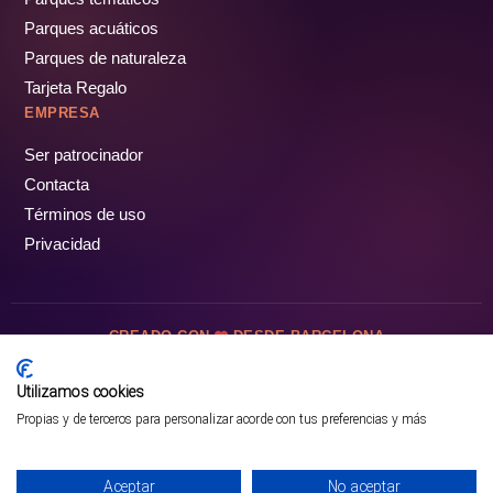
Parques acuáticos
Parques de naturaleza
Tarjeta Regalo
EMPRESA
Ser patrocinador
Contacta
Términos de uso
Privacidad
CREADO CON
DESDE BARCELONA
OCIOTUR DIGITAL SL. © Todos los derechos reservados · 2026
Utilizamos cookies
Propias y de terceros para personalizar acorde con tus preferencias y más
Aceptar
No aceptar