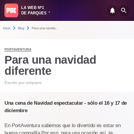
LA WEB Nº1
DE PARQUES
®
Inicio
Blog
Para una navida...
PORTAVENTURA
Para una navidad
diferente
Escrito por
empaire
Una cena de Navidad espectacular - sólo el 16 y 17 de
diciembre
En PortAventura sabemos que lo divertido es estar en
buena compañía.Por eso, para una ocasión así, te