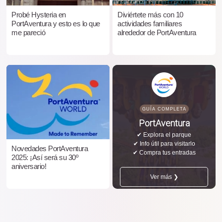
Probé Hysteria en
Diviértete más con 10
PortAventura y esto es lo que
actividades familiares
me pareció
alrededor de PortAventura
GUÍA COMPLETA
PortAventura
✔ Explora el parque
✔ Info útil para visitarlo
Novedades PortAventura
✔ Compra tus entradas
2025: ¡Así será su 30º
aniversario!
Ver más ❯