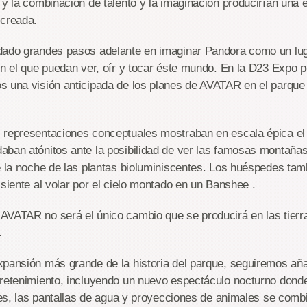
 y la combinación de talento y la imaginación producirían una
 creada.
dado grandes pasos adelante en imaginar Pandora como un lug
en el que puedan ver, oír y tocar éste mundo. En la D23 Expo 
s una visión anticipada de los planes de AVATAR en el parqu
 representaciones conceptuales mostraban en escala épica 
ban atónitos ante la posibilidad de ver las famosas montañas
e la noche de las plantas bioluminiscentes. Los huéspedes ta
 siente al volar por el cielo montado en un Banshee .
AVATAR no será el único cambio que se producirá en las tierr
.
xpansión más grande de la historia del parque, seguiremos a
tretenimiento, incluyendo un nuevo espectáculo nocturno donde
ntes, las pantallas de agua y proyecciones de animales se comb