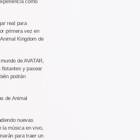
 experiencia como
ar real para
por primera vez en
e Animal Kingdom de
el mundo de AVATAR,
 flotantes y pasear
mbién podrán
as de Animal
ñadiendo nuevas
 la música en vivo,
inarán para traer un