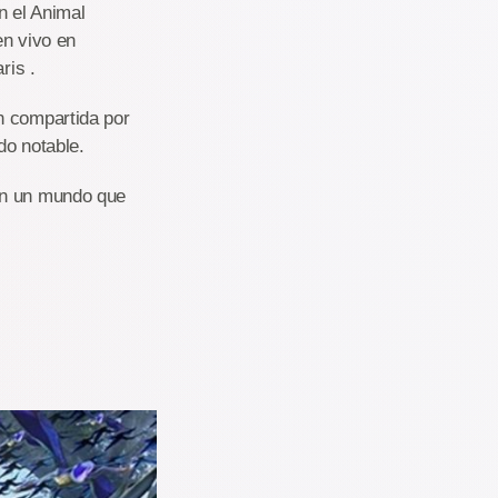
n el Animal
en vivo en
ris .
n compartida por
do notable.
en un mundo que