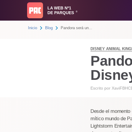
LA WEB Nº1
DE PARQUES
®
Inicio
Blog
Pandora será un...
DISNEY ANIMAL KIN
Pandor
Disne
Escrito por
XaviFBHC
Desde el momento en
mítico mundo de P
Lightstorm Enterta