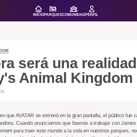
INICIO
PARQUES
COMUNIDAD
PERFIL
GDOM
a será una realidad
y's Animal Kingdom
DK
 que AVATAR se estrenó en la gran pantalla, el público fue ca
andora. Cuando anunciamos que íbamos a trabajar con Jame
inment para traer este mundo a la vida en nuestros parques, n