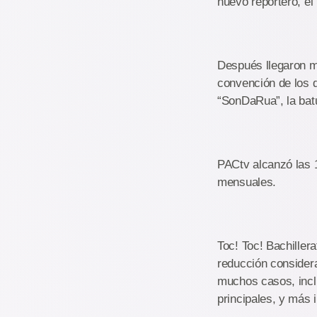
nuevo reportero, el
Después llegaron m
convención de los d
“SonDaRua”, la bat
PACtv alcanzó las 
mensuales.
Toc! Toc! Bachillera
reducción considera
muchos casos, inclu
principales, y más 