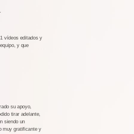
.
41 vídeos editados y
equipo, y que
trado su apoyo,
ido tirar adelante,
un siendo un
 muy gratificante y