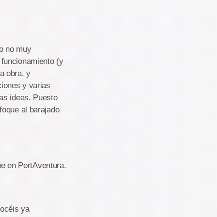
to no muy
 funcionamiento (y
a obra, y
iones y varias
ras ideas. Puesto
foque al barajado
que en PortAventura.
nocéis ya