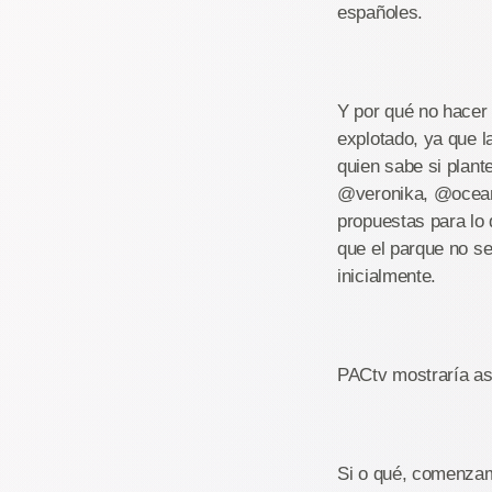
españoles.
Y por qué no hacer
explotado, ya que 
quien sabe si plan
@veronika, @ocean8
propuestas para lo
que el parque no se
inicialmente.
PACtv mostraría así
Si o qué, comenzamo