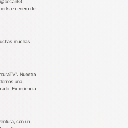
so @oecan83
perts en enero de
 muchas muchas
enturaTV”. Nuestra
edernos una
errado. Experiencia
ventura, con un