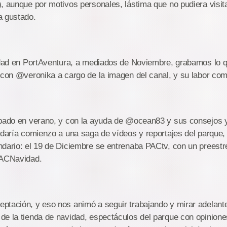
, aunque por motivos personales, lástima que no pudiera visita
a gustado.
idad en PortAventura, a mediados de Noviembre, grabamos lo q
 con @veronika a cargo de la imagen del canal, y su labor com
abado en verano, y con la ayuda de @ocean83 y sus consejos y
 daría comienzo a una saga de vídeos y reportajes del parque,
dario: el 19 de Diciembre se entrenaba PACtv, con un preestre
PACNavidad.
tación, y eso nos animó a seguir trabajando y mirar adelante.
e la tienda de navidad, espectáculos del parque con opinione