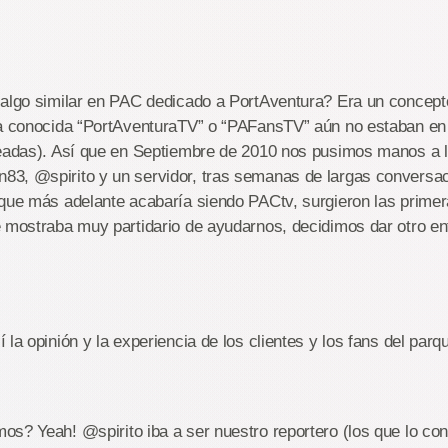
 algo similar en PAC dedicado a PortAventura? Era un concep
la conocida “PortAventuraTV” o “PAFansTV” aún no estaban en
teadas). Así que en Septiembre de 2010 nos pusimos manos a l
3, @spirito y un servidor, tras semanas de largas conversac
 que más adelante ac
abaría siendo PACtv, surgieron las prime
 mostraba muy partidario de ayudarnos, decidimos dar otro en
 la opinión y la experiencia de los clientes y los fans del par
s? Yeah! @spirito iba a ser nuestro reportero (los que lo co