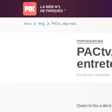
LA WEB Nº1
DE PARQUES
®
Inicio
Blog
PACtv, algo más...
PORTAVENTURA
PACtv
entret
Escrito por
adripotter
Quien lo iba a deci