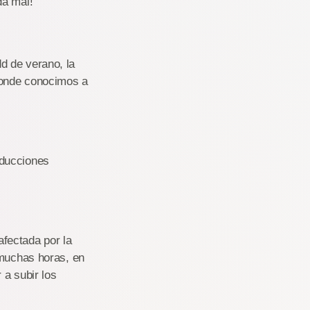
da mal!
d de verano, la
 donde conocimos a
oducciones
afectada por la
 muchas horas, en
 a subir los