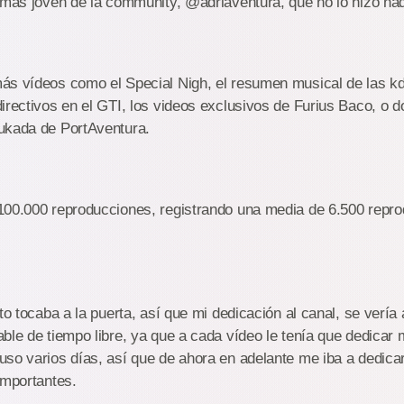
 más joven de la community, @adriaventura, que no lo hizo na
ás vídeos como el Special Nigh, el resumen musical de las kd
irectivos en el GTI, los videos exclusivos de Furius Baco, o
ukada de PortAventura.
100.000 reproducciones, registrando una media de 6.500 repr
to tocaba a la puerta, así que mi dedicación al canal, se vería 
ble de tiempo libre, ya que a cada vídeo le tenía que dedicar
so varios días, así que de ahora en adelante me iba a dedicar
importantes.