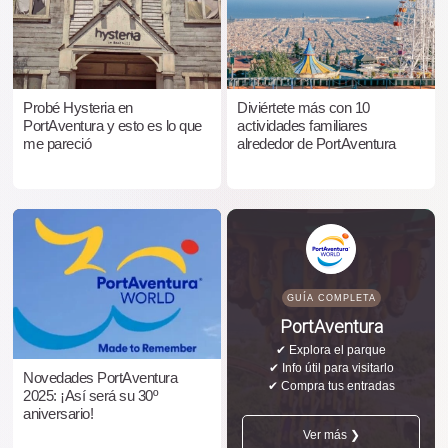
Probé Hysteria en
Diviértete más con 10
PortAventura y esto es lo que
actividades familiares
me pareció
alrededor de PortAventura
GUÍA COMPLETA
PortAventura
✔ Explora el parque
✔ Info útil para visitarlo
Novedades PortAventura
✔ Compra tus entradas
2025: ¡Así será su 30º
aniversario!
Ver más ❯