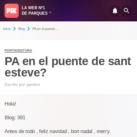
LA WEB Nº1
DE PARQUES
®
Inicio
Blog
PA en el puente...
PORTAVENTURA
PA en el puente de sant
esteve?
Escrito por
jambre
Hola!
Blog: 391
Antes de todo , feliz navidad , bon nadal , merry