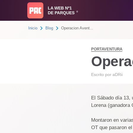
LA WEB Nº1
DE PARQUES
®
Inicio
Blog
Operacion Avent...
PORTAVENTURA
Opera
Escrito por
aDRii
El Sábado día 13,
Lorena (ganadora O
Montaron en varia
OT que pasaron el 