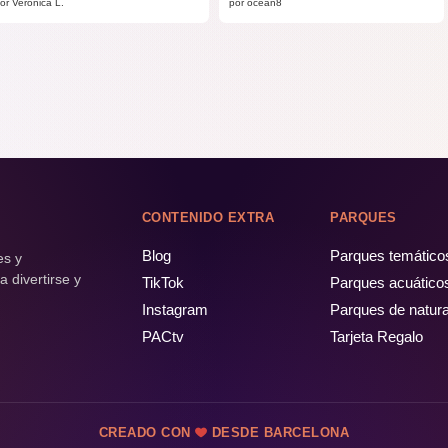
or Verónica L.
por ocean8
CONTENIDO EXTRA
PARQUES
Blog
Parques temático
es y
 divertirse y
TikTok
Parques acuático
Instagram
Parques de natur
PACtv
Tarjeta Regalo
CREADO CON
DESDE BARCELONA