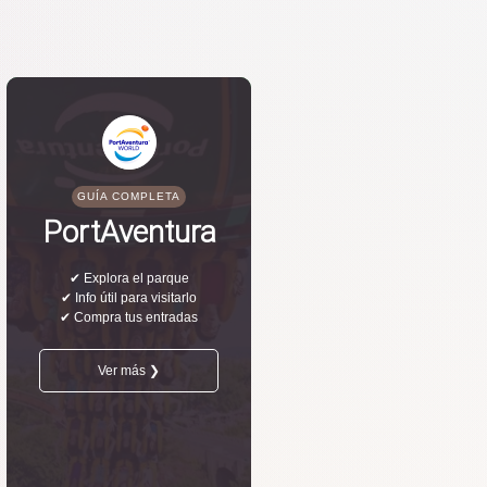
GUÍA COMPLETA
PortAventura
✔ Explora el parque
✔ Info útil para visitarlo
✔ Compra tus entradas
Ver más ❯