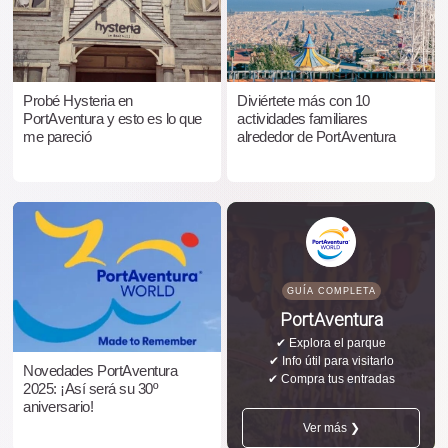
Probé Hysteria en
Diviértete más con 10
PortAventura y esto es lo que
actividades familiares
me pareció
alrededor de PortAventura
GUÍA COMPLETA
PortAventura
✔ Explora el parque
✔ Info útil para visitarlo
Novedades PortAventura
✔ Compra tus entradas
2025: ¡Así será su 30º
aniversario!
Ver más ❯