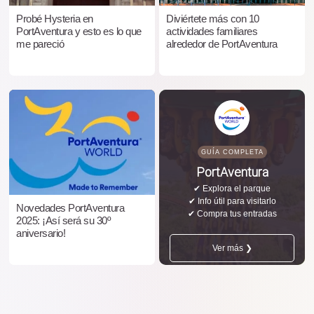
Probé Hysteria en
Diviértete más con 10
PortAventura y esto es lo que
actividades familiares
me pareció
alrededor de PortAventura
GUÍA COMPLETA
PortAventura
✔ Explora el parque
✔ Info útil para visitarlo
Novedades PortAventura
✔ Compra tus entradas
2025: ¡Así será su 30º
aniversario!
Ver más ❯