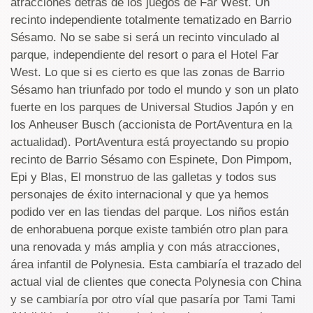
atracciones detrás de los juegos de Far West. Un
recinto independiente totalmente tematizado en Barrio
Sésamo. No se sabe si será un recinto vinculado al
parque, independiente del resort o para el Hotel Far
West. Lo que si es cierto es que las zonas de Barrio
Sésamo han triunfado por todo el mundo y son un plato
fuerte en los parques de Universal Studios Japón y en
los Anheuser Busch (accionista de PortAventura en la
actualidad). PortAventura está proyectando su propio
recinto de Barrio Sésamo con Espinete, Don Pimpom,
Epi y Blas, El monstruo de las galletas y todos sus
personajes de éxito internacional y que ya hemos
podido ver en las tiendas del parque. Los niños están
de enhorabuena porque existe también otro plan para
una renovada y más amplia y con más atracciones,
área infantil de Polynesia. Esta cambiaría el trazado del
actual vial de clientes que conecta Polynesia con China
y se cambiaría por otro víal que pasaría por Tami Tami