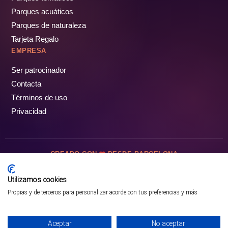
Parques acuáticos
Parques de naturaleza
Tarjeta Regalo
EMPRESA
Ser patrocinador
Contacta
Términos de uso
Privacidad
CREADO CON
DESDE BARCELONA
OCIOTUR DIGITAL SL. © Todos los derechos reservados · 2026
Utilizamos cookies
Propias y de terceros para personalizar acorde con tus preferencias y más
Aceptar
No aceptar