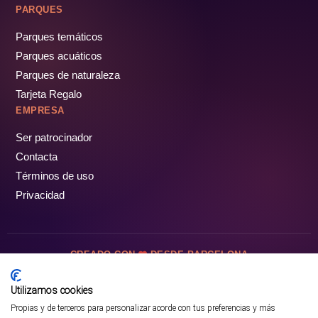
PARQUES
Parques temáticos
Parques acuáticos
Parques de naturaleza
Tarjeta Regalo
EMPRESA
Ser patrocinador
Contacta
Términos de uso
Privacidad
CREADO CON
DESDE BARCELONA
OCIOTUR DIGITAL SL. © Todos los derechos reservados · 2026
Utilizamos cookies
Propias y de terceros para personalizar acorde con tus preferencias y más