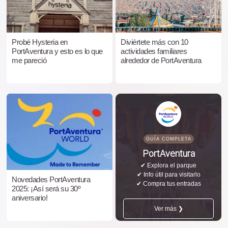
Probé Hysteria en
Diviértete más con 10
PortAventura y esto es lo que
actividades familiares
me pareció
alrededor de PortAventura
GUÍA COMPLETA
PortAventura
✔ Explora el parque
✔ Info útil para visitarlo
Novedades PortAventura
✔ Compra tus entradas
2025: ¡Así será su 30º
aniversario!
Ver más ❯