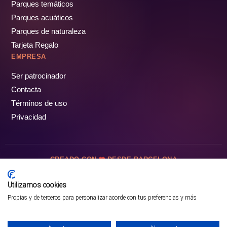
Parques temáticos
Parques acuáticos
Parques de naturaleza
Tarjeta Regalo
EMPRESA
Ser patrocinador
Contacta
Términos de uso
Privacidad
CREADO CON
DESDE BARCELONA
OCIOTUR DIGITAL SL. © Todos los derechos reservados · 2026
Utilizamos cookies
Propias y de terceros para personalizar acorde con tus preferencias y más