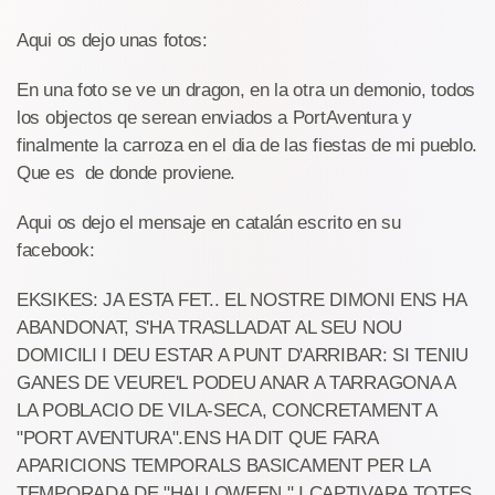
Aqui os dejo unas fotos:
En una foto se ve un dragon, en la otra un demonio, todos
los objectos qe serean enviados a PortAventura y
finalmente la carroza en el dia de las fiestas de mi pueblo.
Que es de donde proviene.
Aqui os dejo el mensaje en catalán escrito en su
facebook:
EKSIKES: JA ESTA FET.. EL NOSTRE DIMONI ENS HA
ABANDONAT, S'HA TRASLLADAT AL SEU NOU
DOMICILI I DEU ESTAR A PUNT D'ARRIBAR: SI TENIU
GANES DE VEURE'L PODEU ANAR A TARRAGONA A
LA POBLACIO DE VILA-SECA, CONCRETAMENT A
"PORT AVENTURA".ENS HA DIT QUE FARA
APARICIONS TEMPORALS BASICAMENT PER LA
TEMPORADA DE "HALLOWEEN " I CAPTIVARA TOTES