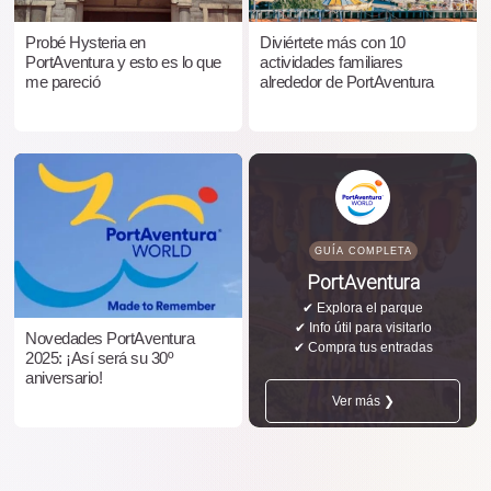
Probé Hysteria en
Diviértete más con 10
PortAventura y esto es lo que
actividades familiares
me pareció
alrededor de PortAventura
GUÍA COMPLETA
PortAventura
✔ Explora el parque
✔ Info útil para visitarlo
Novedades PortAventura
✔ Compra tus entradas
2025: ¡Así será su 30º
aniversario!
Ver más ❯