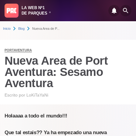
LA WEB Nº1
DE PARQUES
®
Inicio
Blog
Nueva Area de P...
PORTAVENTURA
Nueva Area de Port
Aventura: Sesamo
Aventura
Escrito por
LoKiTaYaNi
Holaaaa a todo el mundo!!!
Que tal estais?? Ya ha empezado una nueva