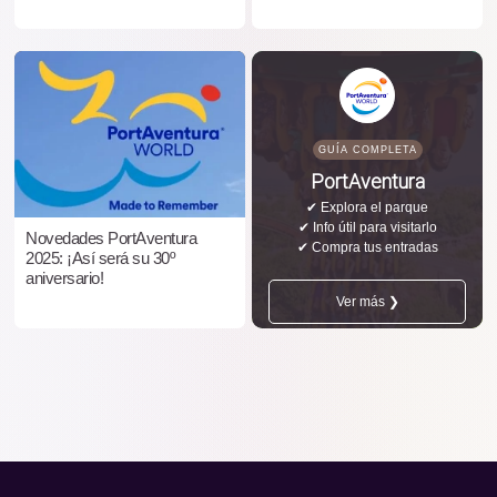
GUÍA COMPLETA
PortAventura
✔ Explora el parque
✔ Info útil para visitarlo
Novedades PortAventura
✔ Compra tus entradas
2025: ¡Así será su 30º
aniversario!
Ver más ❯