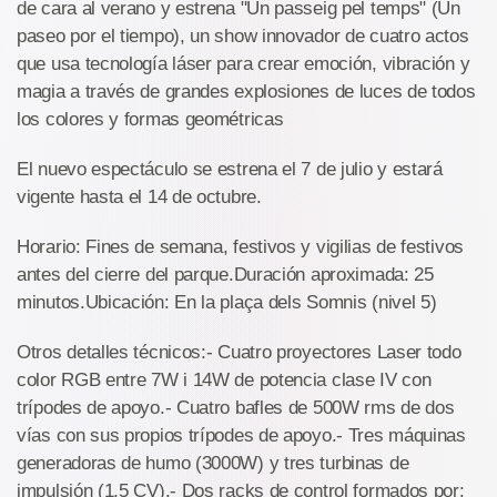
de cara al verano y estrena "Un passeig pel temps" (Un
paseo por el tiempo), un show innovador de cuatro actos
que usa tecnología láser para crear emoción, vibración y
magia a través de grandes explosiones de luces de todos
los colores y formas geométricas
El nuevo espectáculo se estrena el 7 de julio y estará
vigente hasta el 14 de octubre.
Horario: Fines de semana, festivos y vigilias de festivos
antes del cierre del parque.Duración aproximada: 25
minutos.Ubicación: En la plaça dels Somnis (nivel 5)
Otros detalles técnicos:- Cuatro proyectores Laser todo
color RGB entre 7W i 14W de potencia clase IV con
trípodes de apoyo.- Cuatro bafles de 500W rms de dos
vías con sus propios trípodes de apoyo.- Tres máquinas
generadoras de humo (3000W) y tres turbinas de
impulsión (1,5 CV).- Dos racks de control formados por: