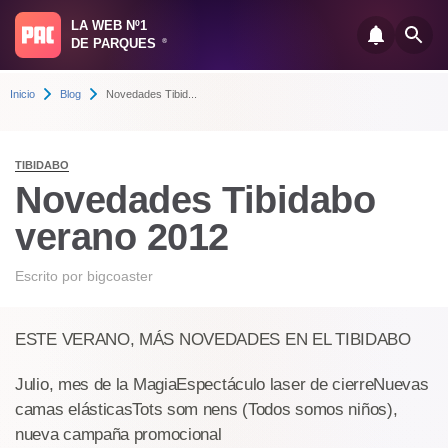
LA WEB Nº1
DE PARQUES
®
Inicio
Blog
Novedades Tibid...
TIBIDABO
Novedades Tibidabo
verano 2012
Escrito por
bigcoaster
ESTE VERANO, MÁS NOVEDADES EN EL TIBIDABO
Julio, mes de la MagiaEspectáculo laser de cierreNuevas
camas elásticasTots som nens (Todos somos niños),
nueva campaña promocional