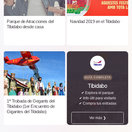
Parque de Atracciones del
Navidad 2019 en el Tibidabo
Tibidabo desde casa
GUÍA COMPLETA
Tibidabo
✔ Explora el parque
✔ Info útil para visitarlo
1ª Trobada de Gegants del
✔ Compra tus entradas
Tibidabo (1er Encuentro de
Gigantes del Tibidabo)
Ver más ❯