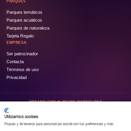
PARQUES
Parques temáticos
Parques acuáticos
Parques de naturaleza
Tarjeta Regalo
EMPRESA
Ser patrocinador
Contacta
Términos de uso
Privacidad
CREADO CON
DESDE BARCELONA
OCIOTUR DIGITAL SL. © Todos los derechos reservados · 2026
Utilizamos cookies
Propias y de terceros para personalizar acorde con tus preferencias y más