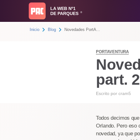
LA WEB Nº1
DE PARQUES
®
Inicio
Blog
Novedades PortA...
PORTAVENTURA
Noved
part. 2
Escrito por
cram5
Todos decimos que e
Orlando. Pero eso 
novedad, ya que po