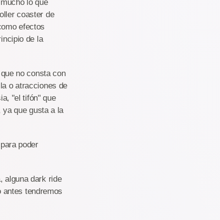
o mucho lo que
oller coaster de
 como efectos
incipio de la
a que no consta con
la o atracciones de
a, "el tifón" que
, ya que gusta a la
 para poder
, alguna dark ride
o antes tendremos