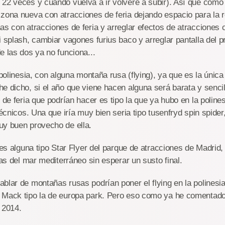
 22 veces y cuando vuelva a ir volveré a subir). Así que com
zona nueva con atracciones de feria dejando espacio para la r
as con atracciones de feria y arreglar efectos de atracciones
 splash, cambiar vagones furius baco y arreglar pantalla del pr
e las dos ya no funciona...
a polinesia, con alguna montaña rusa (flying), ya que es la únic
e dicho, si el año que viene hacen alguna será barata y sencil
 de feria que podrían hacer es tipo la que ya hubo en la polinesi
técnicos. Una que iría muy bien seria tipo tusenfryd spin spider
uy buen provecho de ella.
a es alguna tipo Star Flyer del parque de atracciones de Madrid,
tas del mar mediterráneo sin esperar un susto final.
blar de montañas rusas podrían poner el flying en la polinesia
 Mack tipo la de europa park. Pero eso como ya he comentad
 2014.