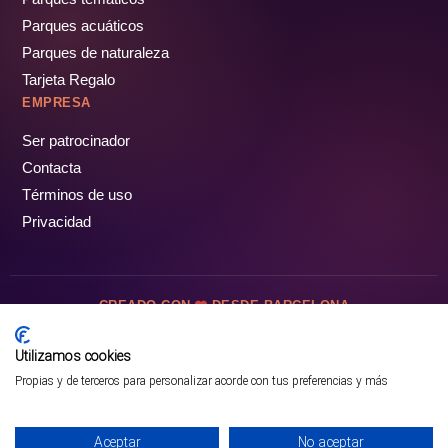
Parques acuáticos
Parques de naturaleza
Tarjeta Regalo
EMPRESA
Ser patrocinador
Contacta
Términos de uso
Privacidad
CREADO CON
DESDE BARCELONA
OCIOTUR DIGITAL SL. © Todos los derechos reservados · 2026
Utilizamos cookies
Propias y de terceros para personalizar acorde con tus preferencias y más
Aceptar
No aceptar