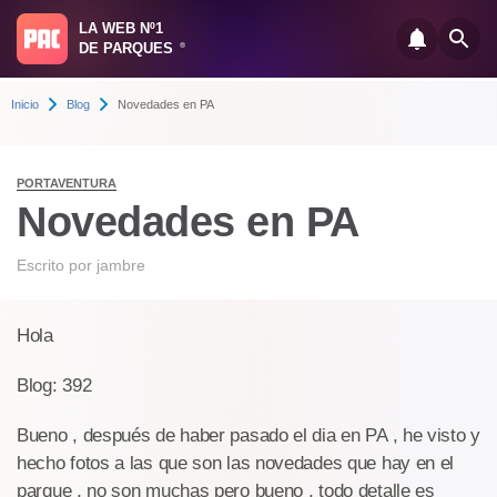
LA WEB Nº1
DE PARQUES
®
Inicio
Blog
Novedades en PA
PORTAVENTURA
Novedades en PA
Escrito por
jambre
Hola
Blog: 392
Bueno , después de haber pasado el dia en PA , he visto y
hecho fotos a las que son las novedades que hay en el
parque , no son muchas pero bueno , todo detalle es