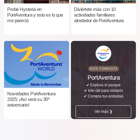
Probé Hysteria en
Diviértete más con 10
PortAventura y esto es lo que
actividades familiares
me pareció
alrededor de PortAventura
GUÍA COMPLETA
PortAventura
✔ Explora el parque
✔ Info útil para visitarlo
Novedades PortAventura
✔ Compra tus entradas
2025: ¡Así será su 30º
aniversario!
Ver más ❯