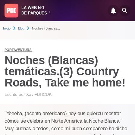
LA WEB Nº1
DE PARQUES
®
Inicio
Blog
Noches (Blancas...
PORTAVENTURA
Noches (Blancas)
temáticas.(3) Country
Roads, Take me home!
Escrito por
XaviFBHCDK
"Yeeeha, (acento americano) hoy ous quierou mostrar
cómou se celebra en Norte America la Noche Blanca."
Muy buenas a todos, como mi buen compañero ha dicho