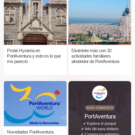
Probé Hysteria en
Diviértete más con 10
PortAventura y esto es lo que
actividades familiares
me pareció
alrededor de PortAventura
GUÍA COMPLETA
PortAventura
✔ Explora el parque
✔ Info útil para visitarlo
Novedades PortAventura
✔ Compra tus entradas