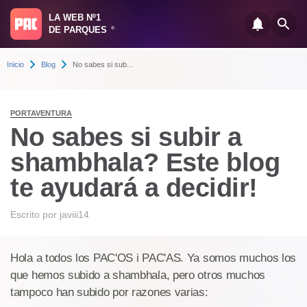
LA WEB Nº1
DE PARQUES
®
Inicio
Blog
No sabes si sub...
PORTAVENTURA
No sabes si subir a
shambhala? Este blog
te ayudará a decidir!
Escrito por
javiii14
Hola a todos los PAC'OS i PAC'AS. Ya somos muchos los
que hemos subido a shambhala, pero otros muchos
tampoco han subido por razones varias: