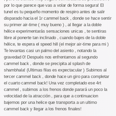
por lo que parece que vas a volar de forma segura! El
tunel es tu pequeño momento de respiro antes de salir
disparado hacia el 1r cammel back , donde se hace sentir
su primer air-time ( muy bueno ) , al llegar a la doble
hélice experimentarás sensaciones unicas , te sentiras
libre al ponerte tan inclinado , cuando bajes de la doble
hélice, te espera el speed hill (el mejor air-time para mi )
Te levantas casi un palmo del asiento , notando la
gravedad 0! Después nos enfrentamos al segundo
cammel back , donde se precipita al splash de
shambhala! (Ultimas filas es expectacular ) Subimos al
tercer cammel back , donde hace un giro para completar
el cuarto cammel back! Una vez completado ese 4rt
cammel , subimos a los frenos donde parará un poco la
velocidad de la atracción , para que a continuacion
bajemos por una helice que transporta a un ultimo
cammel back y llegar a los frenos finales!