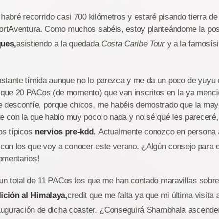
 habré recorrido casi 700 kilómetros y estaré pisando tierra de
PortAventura. Como muchos sabéis, estoy planteándome la posi
ques,
asistiendo a la quedada
Costa Caribe Tour
y a la famosí
stante tímida aunque no lo parezca y me da un poco de yuyu
que 20 PACos (de momento) que van inscritos en la ya menc
 desconfíe, porque chicos, me habéis demostrado que la mayor
te con la que hablo muy poco o nada y no sé qué les pareceré,
os típicos
nervios pre-kdd.
Actualmente conozco en persona
on los que voy a conocer este verano. ¿Algún consejo para e
omentarios!
 un total de 11 PACos los que me han contado maravillas sobr
ción al Himalaya,
credit que me falta ya que mi última visita 
inauguración de dicha coaster. ¿Conseguirá Shambhala ascende