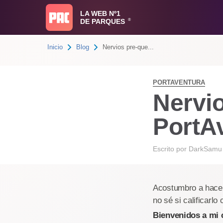
LA WEB Nº1
DE PARQUES
®
Inicio
Blog
Nervios pre-que...
PORTAVENTURA
Nervio
PortAv
Escrito por
DarkSamu
Acostumbro a hacer 
no sé si calificarl
Bienvenidos a mi