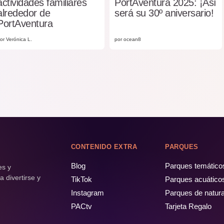
actividades familiares
PortAventura 2025: ¡Así
alrededor de
será su 30º aniversario!
PortAventura
or Verónica L.
por ocean8
CONTENIDO EXTRA
PARQUES
Blog
Parques temático
es y
 divertirse y
TikTok
Parques acuático
Instagram
Parques de natur
PACtv
Tarjeta Regalo