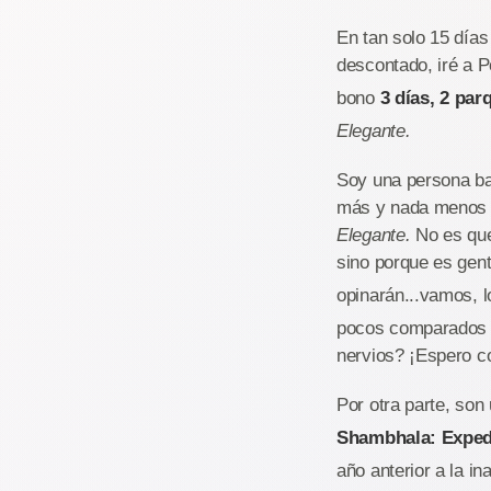
En tan solo 15 días
descontado, iré a 
bono
3 días, 2 par
Elegante.
Soy una persona ba
más y nada menos 
Elegante.
No es que
sino porque es gen
opinarán...vamos, l
pocos comparados c
nervios? ¡Espero c
Por otra parte, son
Shambhala: Expedi
año anterior a la 