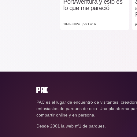
PortAventura y esto es
lo que me pareció
10-09-2024
por Éric A.
p
PAC es el lugar de encuentro de visitantes, creador
entusiastas de parques de ocio. Una plataforma para
compartir online y en persona.
Desde 2001 la web nº1 de parques.