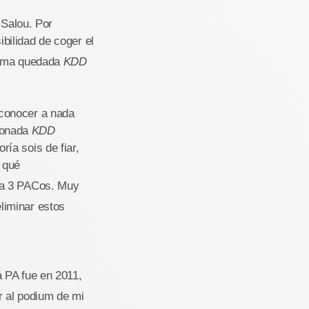
 Salou. Por
bilidad de coger el
sima quedada
KDD
 conocer a nada
ionada
KDD
ía sois de fiar,
 qué
 a 3 PACos. Muy
liminar estos
e
a PA fue en 2011,
r al podium de mi