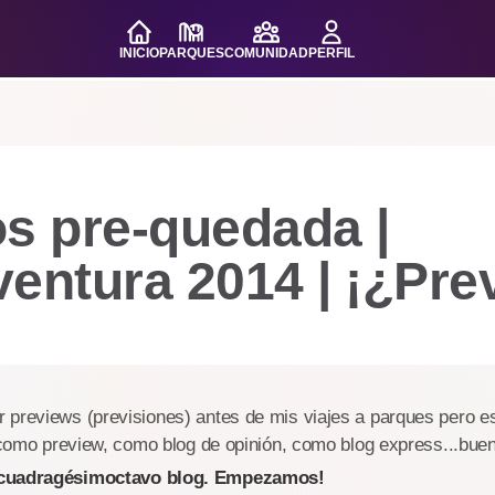
INICIO
PARQUES
COMUNIDAD
PERFIL
s pre-quedada |
entura 2014 | ¡¿Pre
previews (previsiones) antes de mis viajes a parques pero est
o como preview, como blog de opinión, como blog express...buen
 cuadragésimoctavo blog. Empezamos!