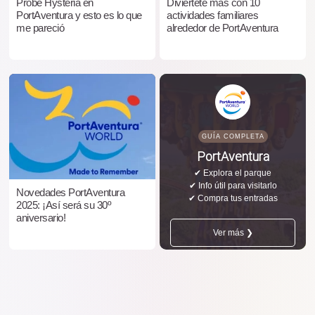
Probé Hysteria en
Diviértete más con 10
PortAventura y esto es lo que
actividades familiares
me pareció
alrededor de PortAventura
GUÍA COMPLETA
PortAventura
✔ Explora el parque
✔ Info útil para visitarlo
Novedades PortAventura
✔ Compra tus entradas
2025: ¡Así será su 30º
aniversario!
Ver más ❯