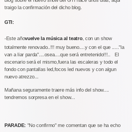
blog sobre el nuevo show del GTI hace unos dias, aqui
traigo la confirmación del dicho blog.
GTI:
-Este año
vuelve la música al teatro
, con un show
totalmente renovado..!!! muy bueno....y con el que ....."la
van a liar parda"....osea....que será entretenido!!!.. El
escenario será el mismo,fuera las escaleras y todo el
fondo con pantallas led,focos led nuevos y con algun
nuevo atrezzo...
Mañana seguramente traere más info del show....
tendremos sorpresa en el show...
PARADE:
"No confirmo" me comentan que se ha echo