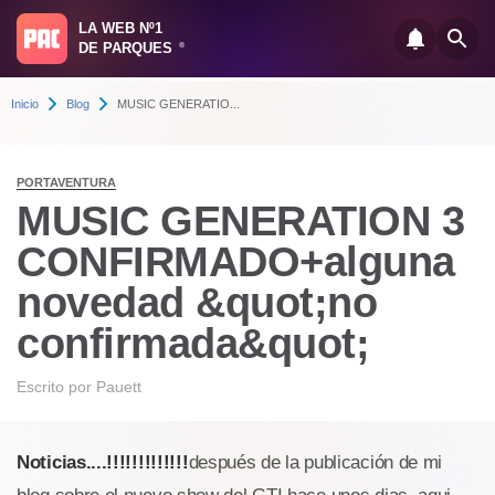
LA WEB Nº1
DE PARQUES
®
Inicio
Blog
MUSIC GENERATIO...
PORTAVENTURA
MUSIC GENERATION 3
CONFIRMADO+alguna
novedad &quot;no
confirmada&quot;
Escrito por
Pauett
Noticias....!!!!!!!!!!!!!
después de la publicación de mi