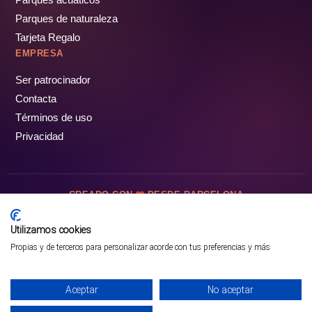
Parques de naturaleza
Tarjeta Regalo
EMPRESA
Ser patrocinador
Contacta
Términos de uso
Privacidad
CREADO CON
DESDE BARCELONA
OCIOTUR DIGITAL SL. © Todos los derechos reservados · 2026
Utilizamos cookies
Propias y de terceros para personalizar acorde con tus preferencias y más
Aceptar
No aceptar