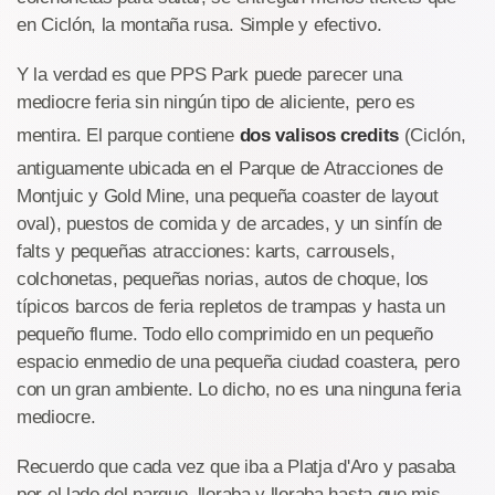
en Ciclón, la montaña rusa. Simple y efectivo.
Y la verdad es que PPS Park puede parecer una
mediocre feria sin ningún tipo de aliciente, pero es
mentira. El parque contiene
dos valisos credits
(Ciclón,
antiguamente ubicada en el Parque de Atracciones de
Montjuic y Gold Mine, una pequeña coaster de layout
oval), puestos de comida y de arcades, y un sinfín de
falts y pequeñas atracciones: karts, carrousels,
colchonetas, pequeñas norias, autos de choque, los
típicos barcos de feria repletos de trampas y hasta un
pequeño flume. Todo ello comprimido en un pequeño
espacio enmedio de una pequeña ciudad coastera, pero
con un gran ambiente. Lo dicho, no es una ninguna feria
mediocre.
Recuerdo que cada vez que iba a Platja d'Aro y pasaba
por el lado del parque, lloraba y lloraba hasta que mis