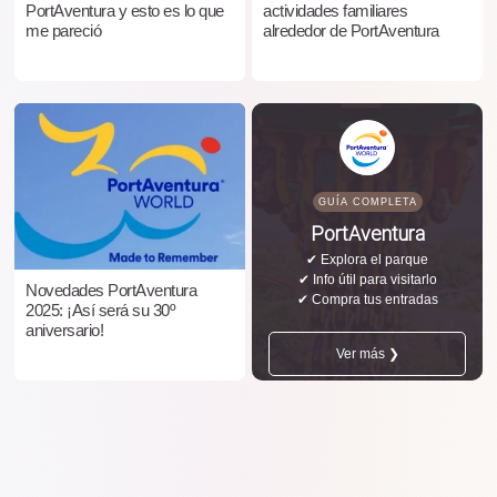
PortAventura y esto es lo que
actividades familiares
me pareció
alrededor de PortAventura
GUÍA COMPLETA
PortAventura
✔ Explora el parque
✔ Info útil para visitarlo
Novedades PortAventura
✔ Compra tus entradas
2025: ¡Así será su 30º
aniversario!
Ver más ❯