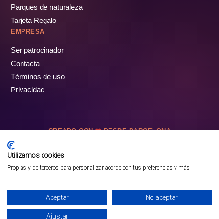
Parques de naturaleza
Tarjeta Regalo
EMPRESA
Ser patrocinador
Contacta
Términos de uso
Privacidad
CREADO CON
DESDE BARCELONA
OCIOTUR DIGITAL SL. © Todos los derechos reservados · 2026
Utilizamos cookies
Propias y de terceros para personalizar acorde con tus preferencias y más
Aceptar
No aceptar
Ajustar