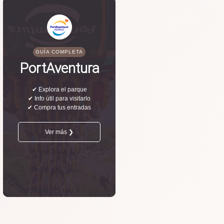
GUÍA COMPLETA
PortAventura
✔ Explora el parque
✔ Info útil para visitarlo
✔ Compra tus entradas
Ver más ❯