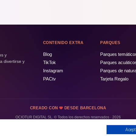
CONTENIDO EXTRA
PARQUES
Blog
Parques temático
es y
 divertirse y
TikTok
Parques acuático
Instagram
Parques de natur
PACtv
Tarjeta Regalo
CREADO CON
DESDE BARCELONA
OCIOTUR DIGITAL SL. © Todos los derechos reservados · 2026
Acept