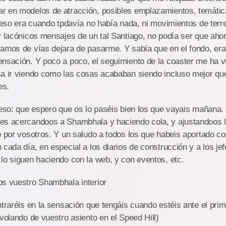
r en modelos de atracción, posibles emplazamientos, temátic
i eso era cuando tpdavía no había nada, ni movimientos de terre
y lacónicos mensajes de un tal Santiago, no podía ser que aho
amos de vías dejara de pasarme. Y sabía que en el fondo, era
nsación. Y poco a poco, el seguimiento de la coaster me ha vue
sa ir viendo como las cosas acababan siendo incluso mejor qu
es.
 eso: que espero que os lo paséis bien los que vayais mañana
es acercandoos a Shambhala y haciendo cola, y ajustandoos l
o por vosotros. Y un saludo a todos los que habeis aportado co
 cada día, en especial a los diarios de construcción y a los j
lo siguen haciendo con la web, y con eventos, etc.
os vuestro Shambhala interior
ntraréis en la sensación que tengáis cuando estéis ante el prim
 volando de vuestro asiento en el Speed Hill)