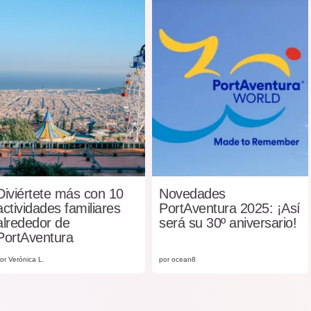
Diviértete más con 10
Novedades
actividades familiares
PortAventura 2025: ¡Así
alrededor de
será su 30º aniversario!
PortAventura
or Verónica L.
por ocean8