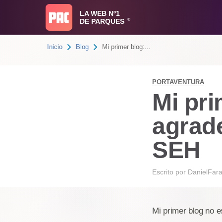
LA WEB Nº1
DE PARQUES
®
Inicio
Blog
Mi primer blog:...
PORTAVENTURA
Mi pri
agrad
SEH
Escrito por
DanielFar
Mi primer blog no e