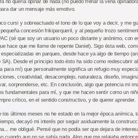
a no quería opinar de nada (no puedo frenar la vena opinadora
para dar un mensaje más emotivo.
co cursi y sobreactuado el tono de lo que voy a decir, y me g
pequeña concesión frikiparqueril, y al pequeño trozo sentimen
 PAC (sé que soy un usuario un poco distante y anónimo, con 
que hace que me llame de repente Daniel). Sigo ésta web, com
 especializadas en parques, desde hace ya algo de tiempo (an
e SA). Desde el principio todo ésto ha sido como redescubrir al
a para mí) que personalmente significa un refugio muy especia
ones, creatividad, desacomplejo, naturaleza, diseño, imaginac
evar, sorprenderse, etc. En conclusión, algo que potencia mi im
tos fundamentales para mí, y que me hacen sentir como un niñ
pre crítico, en el sentido constructivo, y de querer aprender.
e los últimos meses no he estado en la mejor época anímica, l
 tiempo, decayó mi interés por seguir asiduamente la construc
a... me obligué. Pensé que no podia ser que dejara de intere
o cuando aun no se sabía nada. Algo que me relajaba entonces