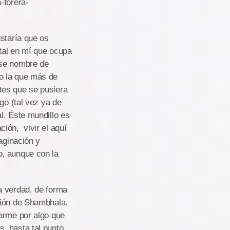
-forera-
ustaría que os
tal en mí que ocupa
ese nombre de
o la que más de
tes que se pusiera
go (tal vez ya de
l. Éste mundillo es
ión, vivir el aquí
aginación y
o, aunque con la
a verdad, de forma
ción de Shambhala.
sarme por algo que
, hasta tal punto