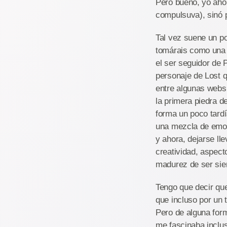
Pero bueno, yo ahor
compulsuva), sinó 
Tal vez suene un po
tomárais como una 
el ser seguidor de
personaje de Lost 
entre algunas webs
la primera piedra d
forma un poco tardí
una mezcla de emoci
y ahora, dejarse ll
creatividad, aspec
madurez de ser siem
Tengo que decir qu
que incluso por un
Pero de alguna form
me fascinaba inclus