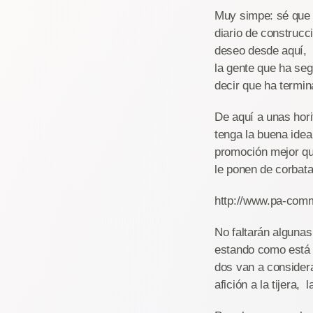
Muy simpe: sé que 
diario de construcc
deseo desde aquí, q
la gente que ha seg
decir que ha termin
De aquí a unas hori
tenga la buena ide
promoción mejor que
le ponen de corbata.
http://www.pa-comm
No faltarán algunas
estando como está e
dos van a considera
afición a la tijera,