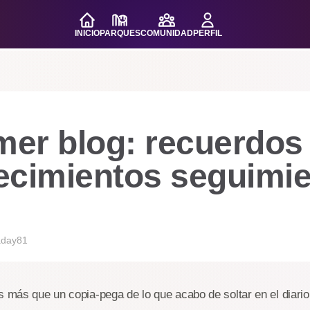
INICIO
PARQUES
COMUNIDAD
PERFIL
mer blog: recuerdos
ecimientos seguimi
aday81
s más que un copia-pega de lo que acabo de soltar en el diario