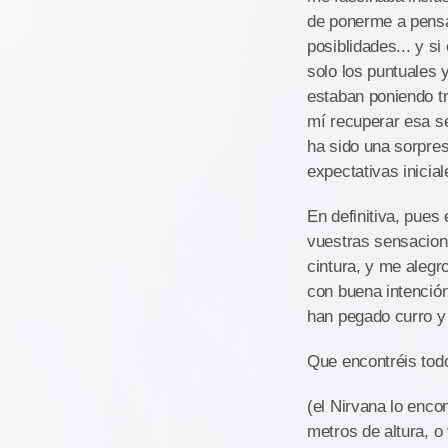
de ponerme a pensa
posiblidades... y s
solo los puntuales 
estaban poniendo tr
mí recuperar esa se
ha sido una sorpre
expectativas inicial
En definitiva, pues
vuestras sensacion
cintura, y me alegr
con buena intención
han pegado curro y 
Que encontréis tod
(el Nirvana lo enco
metros de altura, o