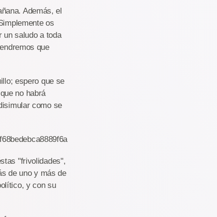
añana. Además, el
. Simplemente os
r un saludo a toda
 tendremos que
illo; espero que se
 que no habrá
 disimular como se
1f68bedebca8889f6a
tas "frivolidades",
 Más de uno y más de
lítico, y con su