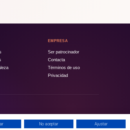
EMPRESA
s
Ser patrocinador
s
Contacta
aleza
Términos de uso
Privacidad
ar
No aceptar
Ajustar