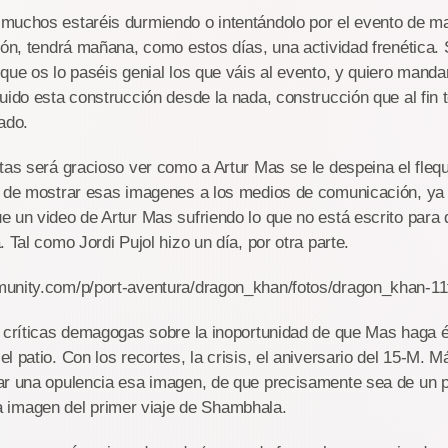
muchos estaréis durmiendo o intentándolo por el evento de m
ión, tendrá mañana, como estos días, una actividad frenética
ue os lo paséis genial los que váis al evento, y quiero manda
uido esta construcción desde la nada, construcción que al fin
ado.
tas será gracioso ver como a Artur Mas se le despeina el flequ
a de mostrar esas imagenes a los medios de comunicación, ya
 un video de Artur Mas sufriendo lo que no está escrito para
 Tal como Jordi Pujol hizo un día, por otra parte.
unity.com/p/port-aventura/dragon_khan/fotos/dragon_khan-1
 críticas demagogas sobre la inoportunidad de que Mas haga és
l patio. Con los recortes, la crisis, el aniversario del 15-M.
r una opulencia esa imagen, de que precisamente sea de un po
 la imagen del primer viaje de Shambhala.