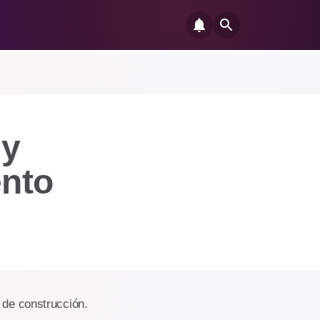
 y
ento
 de construcción.