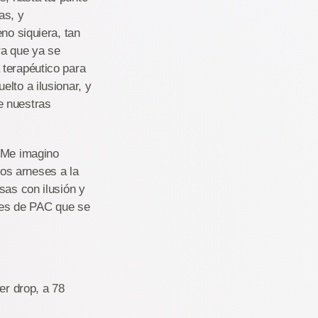
as, y
no siquiera, tan
ra que ya se
 terapéutico para
lto a ilusionar, y
e nuestras
. Me imagino
os arneses a la
sas con ilusión y
efes de PAC que se
er drop, a 78