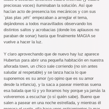
preciosas voces) iluminaban la solución. Así que
hacían acto de presencia los mecánicos y con sus
`plas plas ¡eh!` empezaban a arreglar el tema,
dejándonos a todos maravillados observando los
distintos saltos y acrobacias (donde los aplausos no
paraban de sonar) hasta que finalmente MAGIA se
vuelve a hacer la luz.
Y claro aprovechando que de nuevo hay luz aparece
Hubertus para abrir una pequeña habitación en nuestra
añorada town, un chico sale corriendo (no sin antes
saludar al respetable) y se lanza hacia lo que
suponemos es su amor (yo opino que es su amor
desde la infancia), y la saca a pasear mientras suena
esa balada que tú y yo lloramos hoy porque ya jamás la
volveremos a escuchar (o sí quién sabe). Bueno que
salen a pasear en una noche estrellada, y mientras él
prepara el vuelo, ella hace unos estiramientos la mar