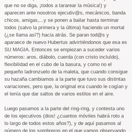
que no se diga, ¡todos a tararear la música!) y
aparecen ante nosotros ejecutiv@s, mecánicos, banda
chicos, amigas,...y se ponen a bailar hasta terminar
todos (salvo la primera y la última) haciendo un mortal
(¿se llama así?) hacia atrás. Se paran tod@s y
aparaece de nuevo Hubertus advirtiéndonos que esa es
SU MAGIA. Entonces se empiezan a suceder varios
números: aros, diábolo, cuerda (con cristo incluído),
flexibilidad en el cubo de la basura, y como no el
pequeño ladronzuelo de la maleta, que cuando consigue
su hazaña cambiamos a la parte que tuvo sus distintas
variaciones, pero que, la original era cuando le cogían y
el tenía que dar saltos de varios estilos en el aire.
Luego pasamos a la parte del ring-ring, y contesta uno
de los ejecutivos (dios! ¿cuantos móviles habrá roto a
lo largo de todos estos años?), y de aquí pasamos al
número de los sombreros en el que vamos observando