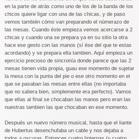
en la parte de atrás como uno de los de la banda de los
chicos quiere ligar con una de las chicas, y de paso
vemos también cómo van preparando el númerazo de
las mesas. Cuando éste empieza vemos acercarse a 2
chicas y cuando una se prepara ya en su sitio la otra
hace ese gesto con las manos (sí ése del que te estas
acordando) y se prepara ella tambien. Aquí empieza un
ejercicio precioso de sincronía donde parece que las 2
mesas tienen vida propia, guau ese momento de sujetar
la mesa con la punta del pie o ese otro momento en el
que se pasaban las mesas entre ellas (no importaba
que no saliera bien, simplemente era perfecto). Vamos
que ellas al final se chocaban las manos pero eran las
nuestras tambien las que chocaban en ese momento.
Después un nuevo número musical, hasta que el liante
de Hubertus desenchufaba un cable y nos dejaba a
todos a oscuras. Entonces cuatro linternas (y cuatro