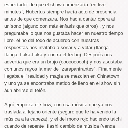
espectador de que el show comenzaría `en five
minutes`, Hubertus siempre hacía acto de presencia
antes de que comenzara. Nos hacía cantar ópera al
unísono (alguno con más énfasis que otros) , y nos
preguntaba lo que nos gustaba hacer en nuestro tiempo
libre, él no del todo de acuerdo con nuestras
respuestas nos invitaba a soñar y a volar (flanga-
flanga, flaka-flaka y contra el techo). Después nos
advertía que era un brujo (oooooooooh) y nos asustaba
con unos rayos la mar de `zarapantrantes`. Finalmente
llegaba el `realidad y magia se mezclan en Chinatown`
y uno ya se encontraba metido de lleno en el show sin
áun abrirse el telón.
Aquí empieza el show, con esa música que ya nos
traslada al lejano oriente (seguro que te ha venido la
música a la cabeza), y el del mono rojo haciendo taichi
cuando de repente ¡flash! cambio de música (venga