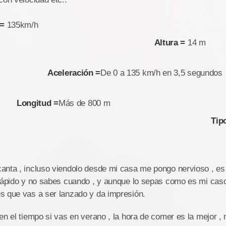
=
135km
Altura =
1
Aceleración =
De 0 a 135 km/h en 3
Longitud =
Más de 8
Tip
anta , incluso viendolo desde mi casa me pongo nervioso , e
 rápido y no sabes cuando , y aunque lo sepas como es mi cas
s que vas a ser lanzado y da impresión.
en el tiempo si vas en verano , la hora de comer es la mejor ,