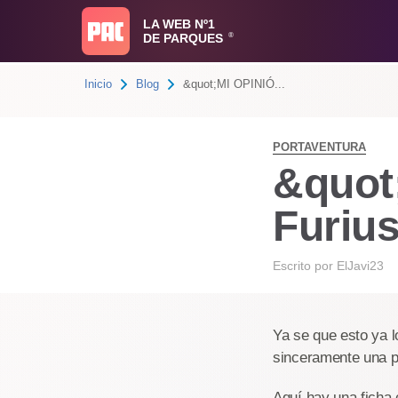
LA WEB Nº1
DE PARQUES
®
Inicio
Blog
&quot;MI OPINIÓ...
PORTAVENTURA
&quot
Furiu
Escrito por
ElJavi23
Ya se que esto ya l
sinceramente una 
Aquí hay una ficha 