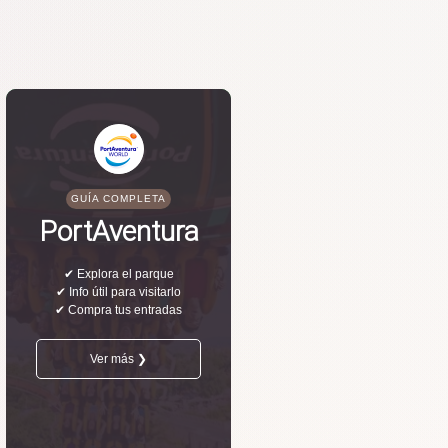
GUÍA COMPLETA
PortAventura
✔ Explora el parque
✔ Info útil para visitarlo
✔ Compra tus entradas
Ver más ❯