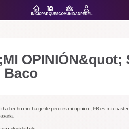
INICIO
PARQUES
COMUNIDAD
PERFIL
;MI OPINIÓN&quot; 
s Baco
o ha hecho mucha gente pero es mi opinion , FB es mi coaster 
pasada.
con velocidad etc..