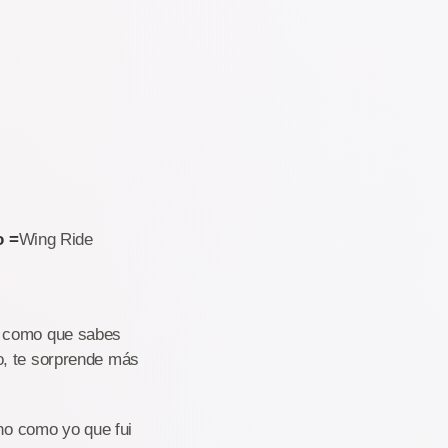
/h
4 m
,5 segundos
00 m
o =
Wing Ride
s como que sabes
o, te sorprende más
 no como yo que fui