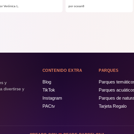
or Verónica L.
por ocean8
CONTENIDO EXTRA
PARQUES
Blog
Parques temático
es y
 divertirse y
TikTok
Parques acuático
Instagram
Parques de natur
PACtv
Tarjeta Regalo