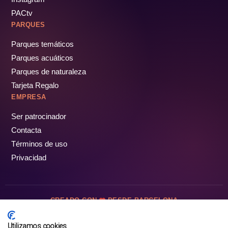
PACtv
PARQUES
Parques temáticos
Parques acuáticos
Parques de naturaleza
Tarjeta Regalo
EMPRESA
Ser patrocinador
Contacta
Términos de uso
Privacidad
CREADO CON
DESDE BARCELONA
OCIOTUR DIGITAL SL. © Todos los derechos reservados · 2026
Utilizamos cookies