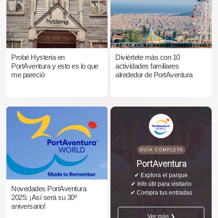
Probé Hysteria en
Diviértete más con 10
PortAventura y esto es lo que
actividades familiares
me pareció
alrededor de PortAventura
GUÍA COMPLETA
PortAventura
✔ Explora el parque
✔ Info útil para visitarlo
Novedades PortAventura
✔ Compra tus entradas
2025: ¡Así será su 30º
aniversario!
Ver más ❯