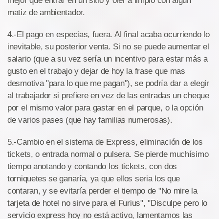
mejor que entrar en un sitio y oler a limpio con algún
matiz de ambientador.
4.-El pago en especias, fuera. Al final acaba ocurriendo lo
inevitable, su posterior venta. Si no se puede aumentar el
salario (que a su vez sería un incentivo para estar más a
gusto en el trabajo y dejar de hoy la frase que mas
desmotiva "para lo que me pagan"), se podría dar a elegir
al trabajador si prefiere en vez de las entradas un cheque
por el mismo valor para gastar en el parque, o la opción
de varios pases (que hay familias numerosas).
5.-Cambio en el sistema de Express, eliminación de los
tickets, o entrada normal o pulsera. Se pierde muchísimo
tiempo anotando y contando los tickets, con dos
torniquetes se ganaría, ya que ellos seria los que
contaran, y se evitaría perder el tiempo de "No mire la
tarjeta de hotel no sirve para el Furius", "Disculpe pero lo
servicio express hoy no está activo, lamentamos las