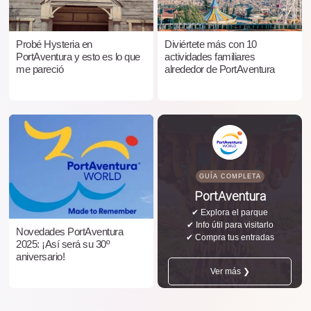
Probé Hysteria en
Diviértete más con 10
PortAventura y esto es lo que
actividades familiares
me pareció
alrededor de PortAventura
GUÍA COMPLETA
PortAventura
✔ Explora el parque
✔ Info útil para visitarlo
Novedades PortAventura
✔ Compra tus entradas
2025: ¡Así será su 30º
aniversario!
Ver más ❯