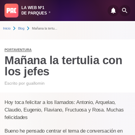
LA WEB Nº1
DE PARQUES
®
Inicio
Blog
Mañana la tertu...
PORTAVENTURA
Mañana la tertulia con
los jefes
Escrito por
guallomin
Hoy toca felicitar a los llamados: Antonio, Arquelao,
Claudio, Eugenio, Flaviano, Fructuosa y Rosa. Muchas
felicidades
Bueno he pensado centrar el tema de conversación en