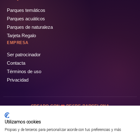
Parques temáticos
Parques acuáticos
Parques de naturaleza
Tarjeta Regalo
EMPRESA
Ser patrocinador
Contacta
Términos de uso
Privacidad
CREADO CON
DESDE BARCELONA
OCIOTUR DIGITAL SL. © Todos los derechos reservados · 2026
Utilizamos cookies
Propias y de terceros para personalizar acorde con tus preferencias y más