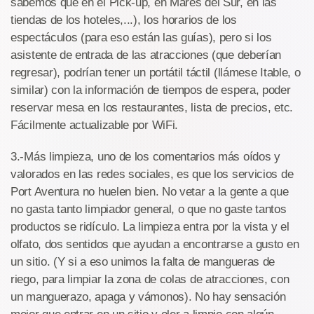
sabemos que en el Pick-up, en Mares del Sur, en las
tiendas de los hoteles,...), los horarios de los
espectáculos (para eso están las guías), pero si los
asistente de entrada de las atracciones (que deberían
regresar), podrían tener un portátil táctil (llámese Itable, o
similar) con la información de tiempos de espera, poder
reservar mesa en los restaurantes, lista de precios, etc.
Fácilmente actualizable por WiFi.
3.-Más limpieza, uno de los comentarios más oídos y
valorados en las redes sociales, es que los servicios de
Port Aventura no huelen bien. No vetar a la gente a que
no gasta tanto limpiador general, o que no gaste tantos
productos se ridículo. La limpieza entra por la vista y el
olfato, dos sentidos que ayudan a encontrarse a gusto en
un sitio. (Y si a eso unimos la falta de mangueras de
riego, para limpiar la zona de colas de atracciones, con
un manguerazo, apaga y vámonos). No hay sensación