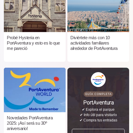
Probé Hysteria en
Diviértete más con 10
PortAventura y esto es lo que
actividades familiares
me pareció
alrededor de PortAventura
GUÍA COMPLETA
PortAventura
✔ Explora el parque
✔ Info útil para visitarlo
Novedades PortAventura
✔ Compra tus entradas
2025: ¡Así será su 30º
aniversario!