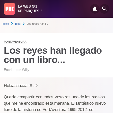
LA WEB Nº1
DE PARQUES
®
Inicio
Blog
Los reyes han l...
PORTAVENTURA
Los reyes han llegado
con un libro...
Escrito por
Willy
Holaaaaaaaa !!! :D
Quería compartir con todos vosotros uno de los regalos
que me he encontrado esta mañana. El fantástico nuevo
libro de la história de PortAventura 1995-2012, se